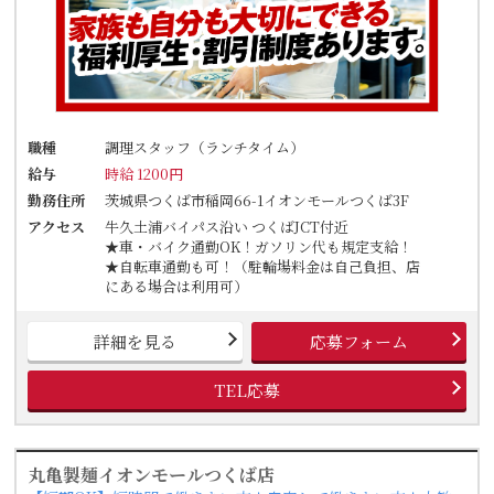
職種
調理スタッフ（ランチタイム）
給与
時給 1200円
勤務住所
茨城県つくば市稲岡66-1イオンモールつくば3F
アクセス
牛久土浦バイパス沿い つくばJCT付近
★車・バイク通勤OK！ガソリン代も規定支給！
★自転車通勤も可！（駐輪場料金は自己負担、店
にある場合は利用可）
詳細を見る
応募フォーム
TEL応募
丸亀製麺イオンモールつくば店