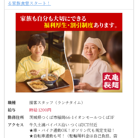
る家族食堂スタート！
職種
接客スタッフ（ランチタイム）
給与
時給 1200円
勤務住所
茨城県つくば市稲岡66-1イオンモールつくば3F
アクセス
牛久土浦バイパス沿い つくばJCT付近
★車・バイク通勤OK！ガソリン代も規定支給！
★自転車通勤も可！（駐輪場料金は自己負担、店