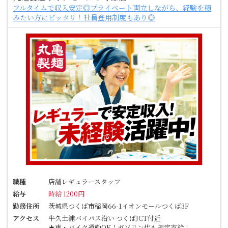
フルタイムで収入安定◎プライベート両立しながら、経験を積
みたい方にピッタリ！社員登用制度もあり◎
職種
店舗レギュラースタッフ
給与
時給 1200円
勤務住所
茨城県つくば市稲岡66-1イオンモールつくば3F
アクセス
牛久土浦バイパス沿い つくばJCT付近
★車・バイク通勤OK！ガソリン代も規定支給！