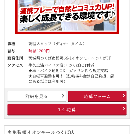
職種
調理スタッフ（ディナータイム）
給与
時給 1200円
勤務住所
茨城県つくば市稲岡66-1イオンモールつくば3F
アクセス
牛久土浦バイパス沿い つくばJCT付近
★車・バイク通勤OK！ガソリン代も規定支給！
★自転車通勤も可！（駐輪場料金は自己負担、店
にある場合は利用可）
詳細を見る
応募フォーム
TEL応募
丸亀製麺イオンモールつくば店