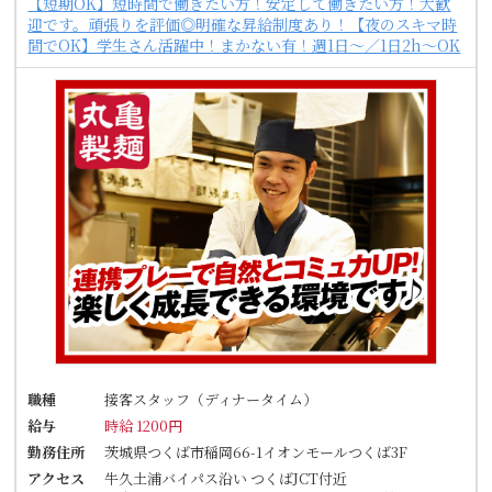
【短期OK】短時間で働きたい方！安定して働きたい方！大歓
迎です。頑張りを評価◎明確な昇給制度あり！【夜のスキマ時
間でOK】学生さん活躍中！まかない有！週1日～／1日2h～OK
職種
接客スタッフ（ディナータイム）
給与
時給 1200円
勤務住所
茨城県つくば市稲岡66-1イオンモールつくば3F
アクセス
牛久土浦バイパス沿い つくばJCT付近