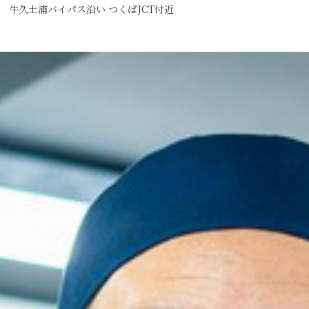
牛久土浦バイパス沿い つくばJCT付近