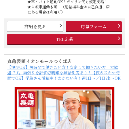
★車・バイク通勤OK！ガソリン代も規定支給！
★自転車通勤も可！（駐輪場料金は自己負担、店
にある場合は利用可）
詳細を見る
応募フォーム
TEL応募
丸亀製麺イオンモールつくば店
【短期OK】短時間で働きたい方！安定して働きたい方！大歓
迎です。頑張りを評価◎明確な昇給制度あり！【夜のスキマ時
間でOK】学生さん活躍中！まかない有！週1日～／1日2h～OK