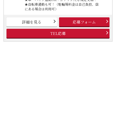
★自転車通勤も可！（駐輪場料金は自己負担、店
にある場合は利用可）
詳細を見る
応募フォーム
TEL応募
丸亀製麺イオンモールつくば店
【短期OK】短時間で働きたい方！安定して働きたい方！大歓
迎です。【朝の短時間だけ】週1日～／1日2h◎曜日も相談
OK！まかない有！シフトは1週間毎♪