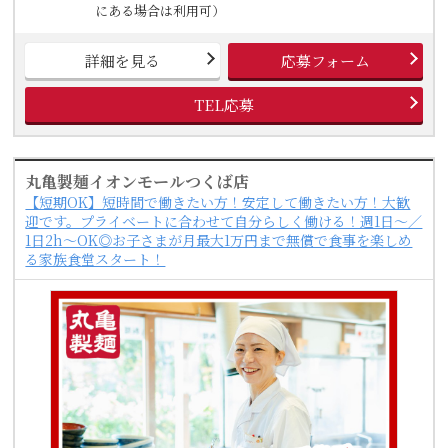
にある場合は利用可）
詳細を見る
応募フォーム
TEL応募
丸亀製麺イオンモールつくば店
【短期OK】短時間で働きたい方！安定して働きたい方！大歓
迎です。プライベートに合わせて自分らしく働ける！週1日～／
1日2h～OK◎お子さまが月最大1万円まで無償で食事を楽しめ
る家族食堂スタート！