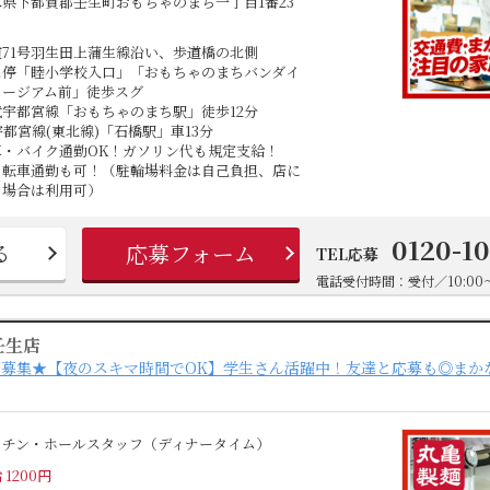
木県下都賀郡壬生町おもちゃのまち一丁目1番23
道71号羽生田上蒲生線沿い、歩道橋の北側
ス停「睦小学校入口」「おもちゃのまちバンダイ
ュージアム前」徒歩スグ
武宇都宮線「おもちゃのまち駅」徒歩12分
宇都宮線(東北線)「石橋駅」車13分
車・バイク通勤OK！ガソリン代も規定支給！
自転車通勤も可！（駐輪場料金は自己負担、店に
る場合は利用可）
0120-1
る
応募フォーム
TEL応募
電話受付時間：受付／10:00～
壬生店
募集★【夜のスキマ時間でOK】学生さん活躍中！友達と応募も◎まかな
ッチン・ホールスタッフ（ディナータイム）
 1200円