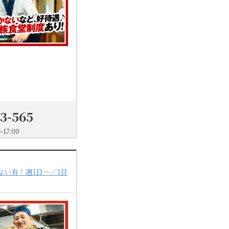
03-565
17:00
い有！週1日～／1日