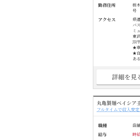
勤務住所
栃
号
アクセス
県
バ
ミ
東
JR
★
★
あ
詳細を見
丸亀製麺ベイシア
フルタイムで収入安
職種
店
給与
時給