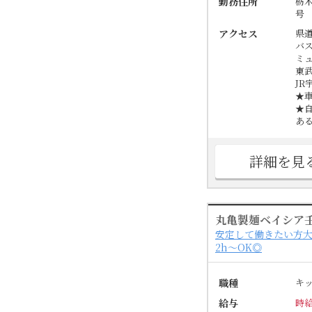
勤務住所
栃
号
アクセス
県
バ
ミ
東
JR
★
★
あ
詳細を見
丸亀製麺ベイシア
安定して働きたい方大
2h～OK◎
職種
キ
給与
時給