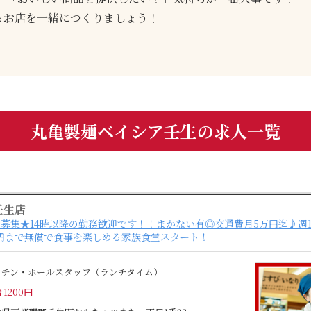
るお店を一緒につくりましょう！
丸亀製麺ベイシア壬生の求人一覧
壬生店
募集★14時以降の勤務歓迎です！！まかない有◎交通費月5万円迄♪週1日
円まで無償で食事を楽しめる家族食堂スタート！
ッチン・ホールスタッフ（ランチタイム）
 1200円