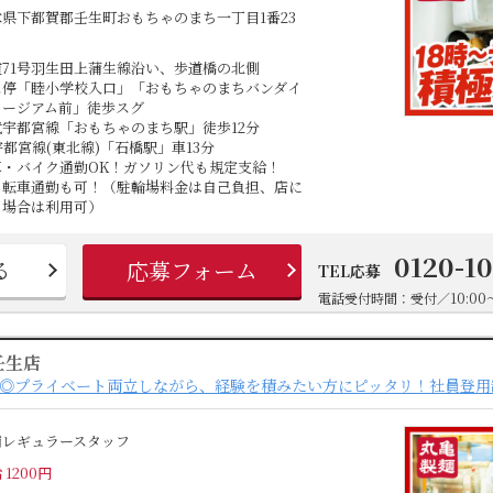
木県下都賀郡壬生町おもちゃのまち一丁目1番23
道71号羽生田上蒲生線沿い、歩道橋の北側
ス停「睦小学校入口」「おもちゃのまちバンダイ
ュージアム前」徒歩スグ
武宇都宮線「おもちゃのまち駅」徒歩12分
宇都宮線(東北線)「石橋駅」車13分
車・バイク通勤OK！ガソリン代も規定支給！
自転車通勤も可！（駐輪場料金は自己負担、店に
る場合は利用可）
0120-1
る
応募フォーム
TEL応募
電話受付時間：受付／10:00～
壬生店
定◎プライベート両立しながら、経験を積みたい方にピッタリ！社員登用
舗レギュラースタッフ
 1200円