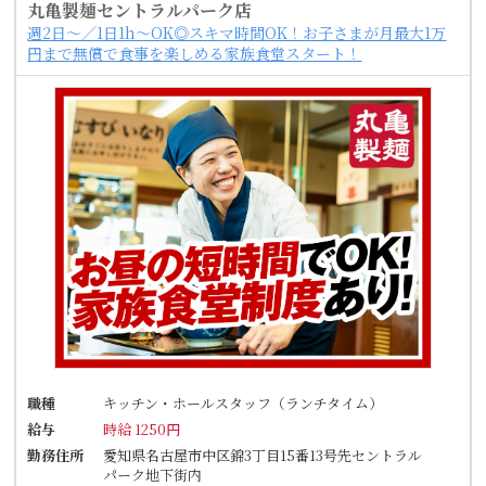
丸亀製麺セントラルパーク店
週2日～／1日1h～OK◎スキマ時間OK！お子さまが月最大1万
円まで無償で食事を楽しめる家族食堂スタート！
職種
キッチン・ホールスタッフ（ランチタイム）
給与
時給 1250円
勤務住所
愛知県名古屋市中区錦3丁目15番13号先セントラル
パーク地下街内