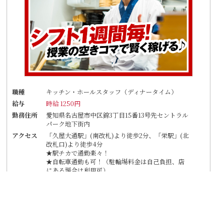
職種
キッチン・ホールスタッフ（ディナータイム）
給与
時給 1250円
勤務住所
愛知県名古屋市中区錦3丁目15番13号先セントラル
パーク地下街内
アクセス
「久屋大通駅」(南改札)より徒歩2分、「栄駅」(北
改札口)より徒歩4分
★駅チカで通勤楽々！
★自転車通勤も可！（駐輪場料金は自己負担、店
にある場合は利用可）
詳細を見る
応募フォーム
TEL応募