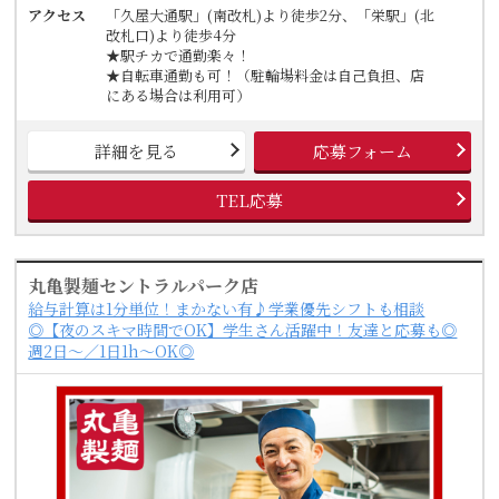
アクセス
「久屋大通駅」(南改札)より徒歩2分、「栄駅」(北
改札口)より徒歩4分
★駅チカで通勤楽々！
★自転車通勤も可！（駐輪場料金は自己負担、店
にある場合は利用可）
詳細を見る
応募フォーム
TEL応募
丸亀製麺セントラルパーク店
給与計算は1分単位！まかない有♪学業優先シフトも相談
◎【夜のスキマ時間でOK】学生さん活躍中！友達と応募も◎
週2日～／1日1h～OK◎