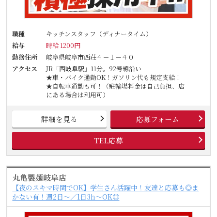
職種
キッチンスタッフ（ディナータイム）
給与
時給 1200円
勤務住所
岐阜県岐阜市西荘４－１－４０
アクセス
JR「西岐阜駅」11分。92号線沿い
★車・バイク通勤OK！ガソリン代も規定支給！
★自転車通勤も可！（駐輪場料金は自己負担、店
にある場合は利用可）
詳細を見る
応募フォーム
TEL応募
丸亀製麺岐阜店
【夜のスキマ時間でOK】学生さん活躍中！友達と応募も◎ま
かない有！週2日～／1日3h～OK◎