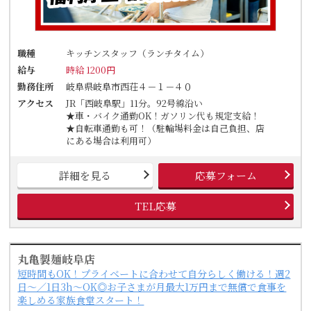
職種
キッチンスタッフ（ランチタイム）
給与
時給 1200円
勤務住所
岐阜県岐阜市西荘４－１－４０
アクセス
JR「西岐阜駅」11分。92号線沿い
★車・バイク通勤OK！ガソリン代も規定支給！
★自転車通勤も可！（駐輪場料金は自己負担、店
にある場合は利用可）
詳細を見る
応募フォーム
TEL応募
丸亀製麺岐阜店
短時間もOK！プライベートに合わせて自分らしく働ける！週2
日～／1日3h～OK◎お子さまが月最大1万円まで無償で食事を
楽しめる家族食堂スタート！