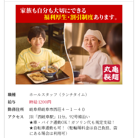
職種
ホールスタッフ（ランチタイム）
給与
時給 1200円
勤務住所
岐阜県岐阜市西荘４－１－４０
アクセス
JR「西岐阜駅」11分。92号線沿い
★車・バイク通勤OK！ガソリン代も規定支給！
★自転車通勤も可！（駐輪場料金は自己負担、店
にある場合は利用可）