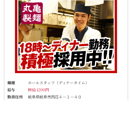
職種
ホールスタッフ（ディナータイム）
給与
時給 1200円
勤務住所
岐阜県岐阜市西荘４－１－４０
アクセス
JR「西岐阜駅」11分。92号線沿い
★車・バイク通勤OK！ガソリン代も規定支給！
★自転車通勤も可！（駐輪場料金は自己負担、店
にある場合は利用可）