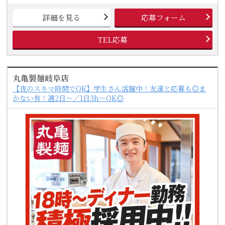
詳細を見る
応募フォーム
TEL応募
丸亀製麺岐阜店
【夜のスキマ時間でOK】学生さん活躍中！友達と応募も◎ま
かない有！週2日～／1日3h～OK◎