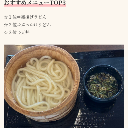
おすすめメニューTOP3
☆１位⇒釜揚げうどん
☆２位⇒ぶっかけうどん
☆３位⇒天丼