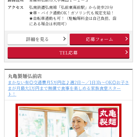
アクセス
弘南鉄道弘南線「弘前東高前駅」から徒歩20分
★車・バイク通勤OK！ガソリン代も規定支給！
★自転車通勤も可！（駐輪場料金は自己負担、店
にある場合は利用可）
詳細を見る
応募フォーム
TEL応募
丸亀製麺弘前店
まかない有◎交通費月5万円迄♪週2日～／1日3h～OK◎お子さ
まが月最大1万円まで無償で食事を楽しめる家族食堂スター
ト！