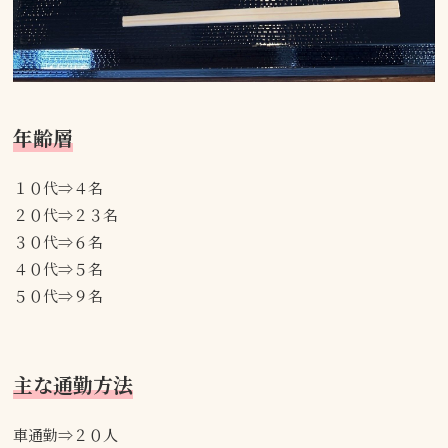
年齢層
１０代⇒４名
２０代⇒２３名
３０代⇒６名
４０代⇒５名
５０代⇒９名
主な通勤方法
車通勤⇒２０人