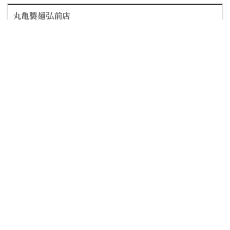
丸亀製麺弘前店
家でも地域でもない“第三の居場所”を。人と関わる喜び＋安定
収入が得られる職場！社保・昇給・有休などの待遇もバッチ
リ！
職種
店舗レギュラースタッフ
給与
時給 1100円