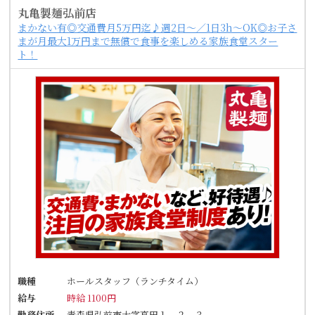
丸亀製麺弘前店
まかない有◎交通費月5万円迄♪週2日～／1日3h～OK◎お子さ
まが月最大1万円まで無償で食事を楽しめる家族食堂スター
ト！
職種
ホールスタッフ（ランチタイム）
給与
時給 1100円
勤務住所
青森県弘前市大字高田１－２－３