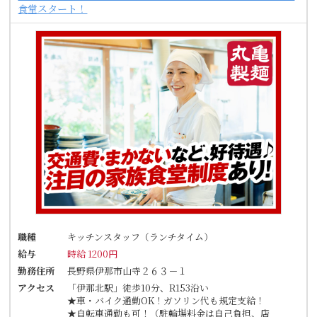
食堂スタート！
職種
キッチンスタッフ（ランチタイム）
給与
時給 1200円
勤務住所
長野県伊那市山寺２６３－１
アクセス
「伊那北駅」徒歩10分、R153沿い
★車・バイク通勤OK！ガソリン代も規定支給！
★自転車通勤も可！（駐輪場料金は自己負担、店