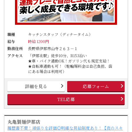
職種
キッチンスタッフ（ディナータイム）
給与
時給 1200円
勤務住所
長野県伊那市山寺２６３－１
アクセス
「伊那北駅」徒歩10分、R153沿い
★車・バイク通勤OK！ガソリン代も規定支給！
★自転車通勤も可！（駐輪場料金は自己負担、店
にある場合は利用可）
詳細を見る
応募フォーム
TEL応募
丸亀製麺伊那店
履歴書不要！頑張りを評価◎明確な昇給制度あり！【夜のスキ