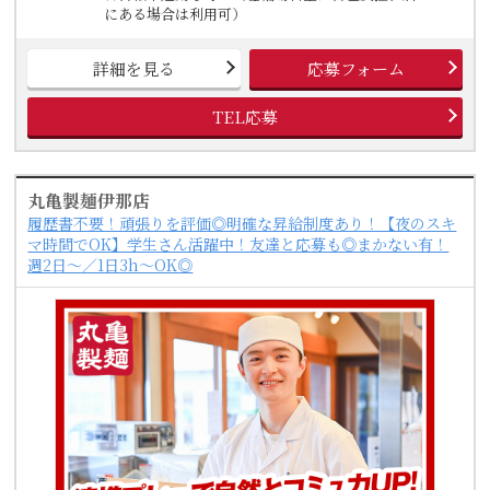
にある場合は利用可）
詳細を見る
応募フォーム
TEL応募
丸亀製麺伊那店
履歴書不要！頑張りを評価◎明確な昇給制度あり！【夜のスキ
マ時間でOK】学生さん活躍中！友達と応募も◎まかない有！
週2日～／1日3h～OK◎