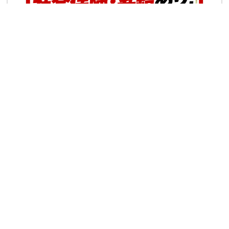
職種
店舗レギュラースタッフ
給与
時給 1200円
勤務住所
長野県伊那市山寺２６３－１
アクセス
「伊那北駅」徒歩10分、R153沿い
★車・バイク通勤OK！ガソリン代も規定支給！
★自転車通勤も可！（駐輪場料金は自己負担、店
にある場合は利用可）
詳細を見る
応募フォーム
TEL応募
丸亀製麺伊那店
丸亀製麺の製麺スタッフ☆こだわりの麺職人さん大募集！！社