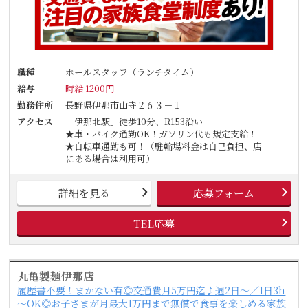
職種
ホールスタッフ（ランチタイム）
給与
時給 1200円
勤務住所
長野県伊那市山寺２６３－１
アクセス
「伊那北駅」徒歩10分、R153沿い
★車・バイク通勤OK！ガソリン代も規定支給！
★自転車通勤も可！（駐輪場料金は自己負担、店
にある場合は利用可）
詳細を見る
応募フォーム
TEL応募
丸亀製麺伊那店
履歴書不要！まかない有◎交通費月5万円迄♪週2日～／1日3h
～OK◎お子さまが月最大1万円まで無償で食事を楽しめる家族