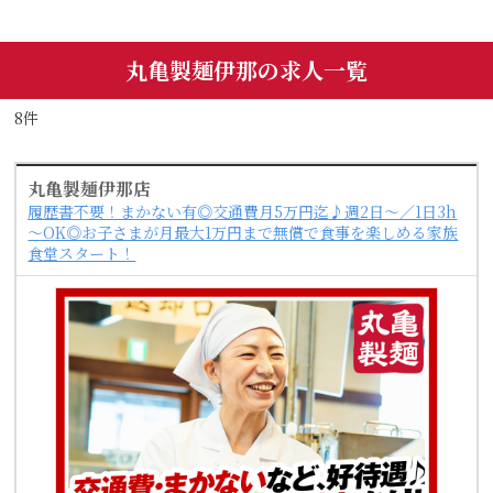
丸亀製麺伊那の求人一覧
8件
丸亀製麺伊那店
履歴書不要！まかない有◎交通費月5万円迄♪週2日～／1日3h
～OK◎お子さまが月最大1万円まで無償で食事を楽しめる家族
食堂スタート！