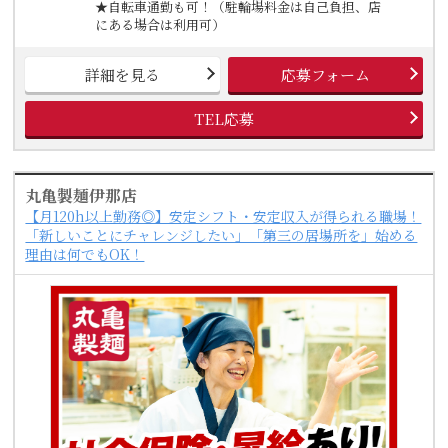
★自転車通勤も可！（駐輪場料金は自己負担、店
にある場合は利用可）
詳細を見る
応募フォーム
TEL応募
丸亀製麺伊那店
【月120h以上勤務◎】安定シフト・安定収入が得られる職場！
「新しいことにチャレンジしたい」「第三の居場所を」始める
理由は何でもOK！