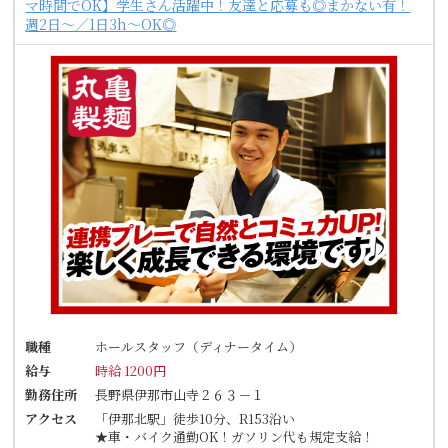
マ時間でOK】学生さん活躍中！友達と応募も◎まかない有！
週2日～／1日3h～OK◎
職種
ホールスタッフ（ディナータイム）
給与
時給 1200円
勤務住所
長野県伊那市山寺２６３－１
アクセス
「伊那北駅」徒歩10分、R153沿い
★車・バイク通勤OK！ガソリン代も規定支給！