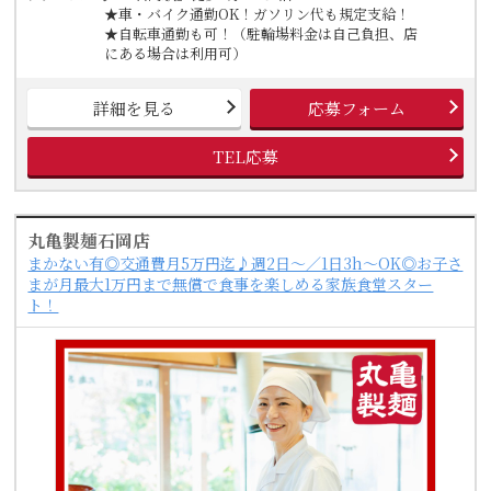
★車・バイク通勤OK！ガソリン代も規定支給！
★自転車通勤も可！（駐輪場料金は自己負担、店
にある場合は利用可）
詳細を見る
応募フォーム
TEL応募
丸亀製麺石岡店
まかない有◎交通費月5万円迄♪週2日～／1日3h～OK◎お子さ
まが月最大1万円まで無償で食事を楽しめる家族食堂スター
ト！