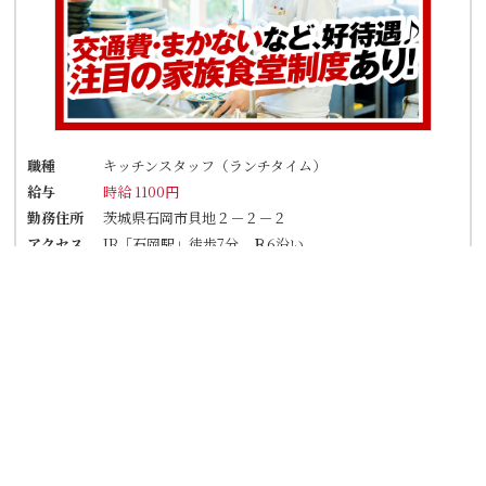
職種
キッチンスタッフ（ランチタイム）
給与
時給 1100円
勤務住所
茨城県石岡市貝地２－２－２
アクセス
JR「石岡駅」徒歩7分 Ｒ6沿い
★車・バイク通勤OK！ガソリン代も規定支給！
★自転車通勤も可！（駐輪場料金は自己負担、店
にある場合は利用可）
詳細を見る
応募フォーム
TEL応募