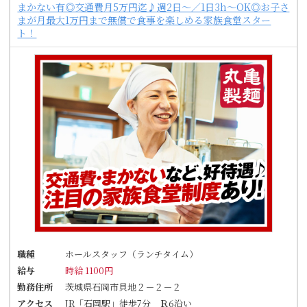
まかない有◎交通費月5万円迄♪週2日～／1日3h～OK◎お子さ
まが月最大1万円まで無償で食事を楽しめる家族食堂スター
ト！
職種
ホールスタッフ（ランチタイム）
給与
時給 1100円
勤務住所
茨城県石岡市貝地２－２－２
アクセス
JR「石岡駅」徒歩7分 Ｒ6沿い