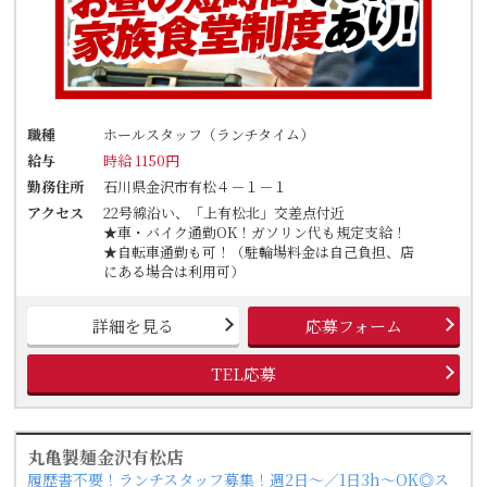
職種
ホールスタッフ（ランチタイム）
給与
時給 1150円
勤務住所
石川県金沢市有松４－１－１
アクセス
22号線沿い、「上有松北」交差点付近
★車・バイク通勤OK！ガソリン代も規定支給！
★自転車通勤も可！（駐輪場料金は自己負担、店
にある場合は利用可）
詳細を見る
応募フォーム
TEL応募
丸亀製麺金沢有松店
履歴書不要！ランチスタッフ募集！週2日～／1日3h～OK◎ス