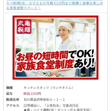
キマ時間OK！お子さまが月最大1万円まで無償で食事を楽しめ
る家族食堂スタート！
職種
キッチンスタッフ（ランチタイム）
給与
時給 1150円
勤務住所
石川県金沢市有松４－１－１
アクセス
22号線沿い、「上有松北」交差点付近
★車・バイク通勤OK！ガソリン代も規定支給！