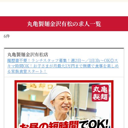
丸亀製麺金沢有松の求人一覧
6件
丸亀製麺金沢有松店
履歴書不要！ランチスタッフ募集！週2日～／1日3h～OK◎ス
キマ時間OK！お子さまが月最大1万円まで無償で食事を楽しめ
る家族食堂スタート！