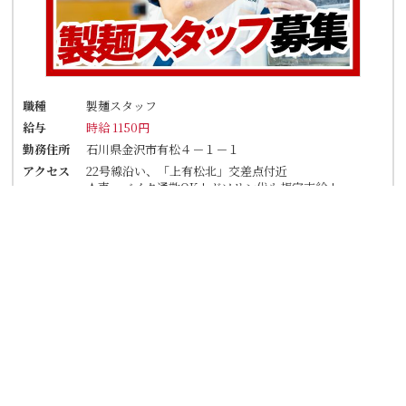
職種
製麺スタッフ
給与
時給 1150円
勤務住所
石川県金沢市有松４－１－１
アクセス
22号線沿い、「上有松北」交差点付近
★車・バイク通勤OK！ガソリン代も規定支給！
★自転車通勤も可！（駐輪場料金は自己負担、店
にある場合は利用可）
詳細を見る
応募フォーム
TEL応募
丸亀製麺金沢有松店
履歴書不要！【朝の短時間だけ】週2日～／1日2h◎曜日も相談