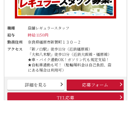
職種
店舗レギュラースタッフ
給与
時給 1150円
勤務住所
奈良県橿原市新賀町１３０－２
アクセス
「新ノ口駅」徒歩11分（近鉄橿原線）
「大和八木駅」徒歩13分（近鉄大阪線・橿原線）
★車・バイク通勤OK！ガソリン代も規定支給！
★自転車通勤も可！（駐輪場料金は自己負担、店
にある場合は利用可）
詳細を見る
応募フォーム
TEL応募
丸亀製麺橿原店
土日祝時給UP★【朝の短時間だけ】週1日～／1日2h◎曜日も