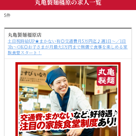
丸亀製麺橿原の求人一覧
5件
丸亀製麺橿原店
土日祝時給UP★まかない有◎交通費月5万円迄♪週1日～／1日
3h～OK◎お子さまが月最大1万円まで無償で食事を楽しめる家
族食堂スタート！