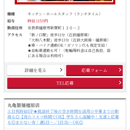
職種
キッチン・ホールスタッフ（ランチタイム）
給与
時給 1150円
勤務住所
奈良県橿原市新賀町１３０－２
アクセス
「新ノ口駅」徒歩11分（近鉄橿原線）
「大和八木駅」徒歩13分（近鉄大阪線・橿原線）
★車・バイク通勤OK！ガソリン代も規定支給！
★自転車通勤も可！（駐輪場料金は自己負担、店
にある場合は利用可）
詳細を見る
応募フォーム
TEL応募
丸亀製麺橿原店
土日祝時給UP★就活終了後の空き時間を活用☆卒業までの勤
務も◎【夜のスキマ時間でOK】学生さん活躍中！友達と応募
も◎まかない有！週1日～／1日3h～OK◎