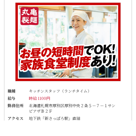
職種
キッチンスタッフ（ランチタイム）
給与
時給 1100円
勤務住所
北海道札幌市厚別区厚別中央２条５－７－１サン
ピアザＢ２Ｆ
アクセス
地下鉄「新さっぽろ駅」直結
★駅チカで通勤楽々！
★自転車通勤も可！（駐輪場料金は自己負担、店
にある場合は利用可）