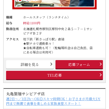
職種
ホールスタッフ（ランチタイム）
給与
時給 1100円
勤務住所
北海道札幌市厚別区厚別中央２条５－７－１サン
ピアザＢ２Ｆ
アクセス
地下鉄「新さっぽろ駅」直結
★駅チカで通勤楽々！
★自転車通勤も可！（駐輪場料金は自己負担、店
にある場合は利用可）
詳細を見る
応募フォーム
TEL応募
丸亀製麺サンピアザ店
週2日～／1日2h～OK◎スキマ時間OK！お子さまが月最大1万
円まで無償で食事を楽しめる家族食堂スタート！