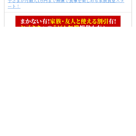
子さまが月最大1万円まで無償で食事を楽しめる家族食堂スタ
ート！
職種
キッチン・ホールスタッフ（ランチタイム）
給与
時給 1200円
勤務住所
愛知県北名古屋市九之坪長堀１２０
アクセス
長堀交差点約200ｍ、名鉄「西春駅」徒歩16分
★車・バイク通勤OK！ガソリン代も規定支給！