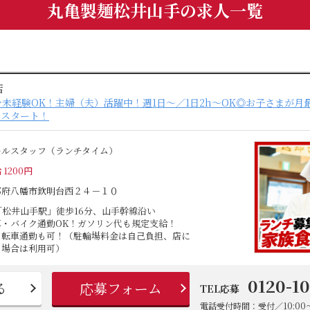
丸亀製麺松井山手の求人一覧
店
～★未経験OK！主婦（夫）活躍中！週1日～／1日2h～OK◎お子さまが月
堂スタート！
ールスタッフ（ランチタイム）
 1200円
都府八幡市欽明台西２４－１０
「松井山手駅」徒歩16分、山手幹線沿い
車・バイク通勤OK！ガソリン代も規定支給！
自転車通勤も可！（駐輪場料金は自己負担、店に
る場合は利用可）
0120-1
る
応募フォーム
TEL応募
電話受付時間：受付／10:00～