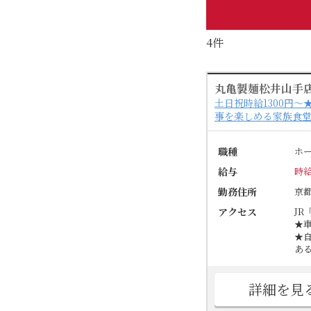
4件
丸亀製麺松井山手
土日祝時給1300円
事を楽しめる家族食
職種
ホ
給与
時給
勤務住所
京
アクセス
JR
★
★
あ
詳細を見