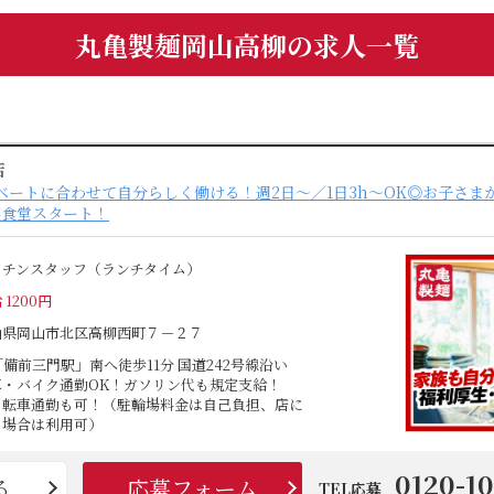
丸亀製麺岡山高柳の求人一覧
店
ベートに合わせて自分らしく働ける！週2日～／1日3h～OK◎お子さま
族食堂スタート！
ッチンスタッフ（ランチタイム）
 1200円
山県岡山市北区高柳西町７－２７
「備前三門駅」南へ徒歩11分 国道242号線沿い
車・バイク通勤OK！ガソリン代も規定支給！
自転車通勤も可！（駐輪場料金は自己負担、店に
る場合は利用可）
0120-1
る
応募フォーム
TEL応募