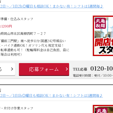
店
2日～／1日2h◎曜日も相談OK！まかない有！シフトは1週間毎♪
店準備・仕込みスタッフ
 1200円
山県岡山市北区高柳西町７－２７
「備前三門駅」南へ徒歩11分 国道242号線沿い
車・バイク通勤OK！ガソリン代も規定支給！
自転車通勤も可！（駐輪場料金は自己負担、店に
る場合は利用可）
0120-1
る
応募フォーム
TEL応募
電話受付時間：受付／10:00～
店
2日～／1日1h◎曜日も相談OK！まかない有！シフトは1週間毎♪
店・片付け作業スタッフ