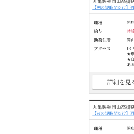
丸亀製麺岡山高柳
【朝の短時間だけ】週
職種
開
給与
時給
勤務住所
岡
アクセス
JR
★
★
あ
詳細を見
丸亀製麺岡山高柳
【夜の短時間だけ】週
職種
閉