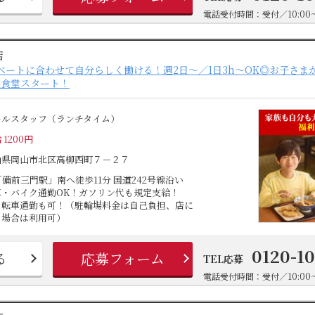
電話受付時間：受付／10:00～
店
ベートに合わせて自分らしく働ける！週2日～／1日3h～OK◎お子さま
族食堂スタート！
ールスタッフ（ランチタイム）
 1200円
山県岡山市北区高柳西町７－２７
「備前三門駅」南へ徒歩11分 国道242号線沿い
車・バイク通勤OK！ガソリン代も規定支給！
自転車通勤も可！（駐輪場料金は自己負担、店に
る場合は利用可）
0120-1
る
応募フォーム
TEL応募
電話受付時間：受付／10:00～