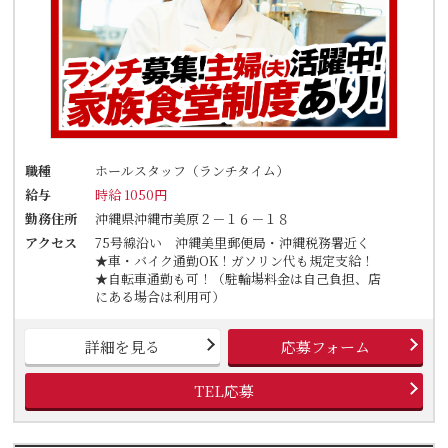
職種
ホールスタッフ（ランチタイム）
給与
時給 1050円
勤務住所
沖縄県沖縄市美原２－１６－１８
アクセス
75号線沿い 沖縄美里郵便局・沖縄税務署近く
★車・バイク通勤OK！ガソリン代も規定支給！
★自転車通勤も可！（駐輪場料金は自己負担、店
にある場合は利用可）
詳細を見る
応募フォーム
TEL応募