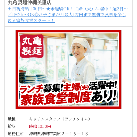
丸亀製麺沖縄美里店
土日祝時給1100円～★未経験OK！主婦（夫）活躍中！週2日～
／1日2h～OK◎お子さまが月最大1万円まで無償で食事を楽し
める家族食堂スタート！
職種
キッチンスタッフ（ランチタイム）
給与
時給 1050円
勤務住所
沖縄県沖縄市美原２－１６－１８