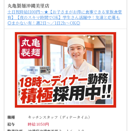
丸亀製麺沖縄美里店
土日祝時給1100円～★【お子さまがお得に食事できる家族食堂
有】【夜のスキマ時間でOK】学生さん活躍中！友達と応募も
◎まかない有！週2日～／1日2h～OK◎
職種
キッチンスタッフ（ディナータイム）
給与
時給 1050円