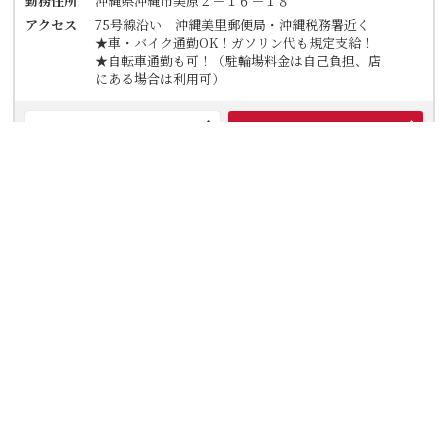
勤務住所
沖縄県沖縄市美原２－１６－１８
アクセス
75号線沿い 沖縄美里郵便局・沖縄税務署近く
★車・バイク通勤OK！ガソリン代も規定支給！
★自転車通勤も可！（駐輪場料金は自己負担、店
にある場合は利用可）
詳細を見る
応募フォーム
TEL応募
丸亀製麺沖縄美里店
土日祝時給1100円～★【お子さまがお得に食事できる家族食堂
有】【夜のスキマ時間でOK】学生さん活躍中！友達と応募も
◎まかない有！週2日～／1日2h～OK◎