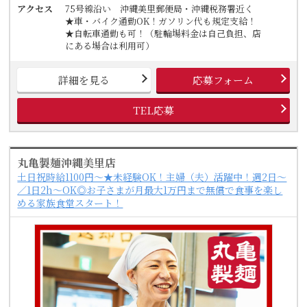
アクセス
75号線沿い 沖縄美里郵便局・沖縄税務署近く
★車・バイク通勤OK！ガソリン代も規定支給！
★自転車通勤も可！（駐輪場料金は自己負担、店
にある場合は利用可）
詳細を見る
応募フォーム
TEL応募
丸亀製麺沖縄美里店
土日祝時給1100円～★未経験OK！主婦（夫）活躍中！週2日～
／1日2h～OK◎お子さまが月最大1万円まで無償で食事を楽し
める家族食堂スタート！