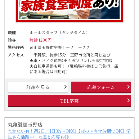
職種
ホールスタッフ（ランチタイム）
給与
時給 1200円
勤務住所
岡山県玉野市宇野１－２１－２２
アクセス
「宇野駅」徒歩15分、玉野市役所と同じ並び
★車・バイク通勤OK！ガソリン代も規定支給！
★自転車通勤も可！（駐輪場料金は自己負担、店
にある場合は利用可）
詳細を見る
応募フォーム
TEL応募
丸亀製麺玉野店
まかない有！週2日／1日3h～OK◎【夜のスキマ時間でOK】学
生さん活躍中！友達と応募も◎