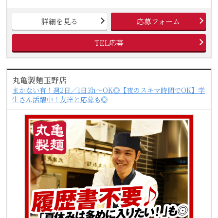
詳細を見る
応募フォーム
TEL応募
丸亀製麺玉野店
まかない有！週2日／1日3h～OK◎【夜のスキマ時間でOK】学
生さん活躍中！友達と応募も◎