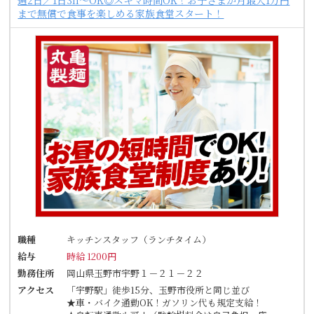
週2日／1日3h～OK◎スキマ時間OK！お子さまが月最大1万円
まで無償で食事を楽しめる家族食堂スタート！
職種
キッチンスタッフ（ランチタイム）
給与
時給 1200円
勤務住所
岡山県玉野市宇野１－２１－２２
アクセス
「宇野駅」徒歩15分、玉野市役所と同じ並び
★車・バイク通勤OK！ガソリン代も規定支給！