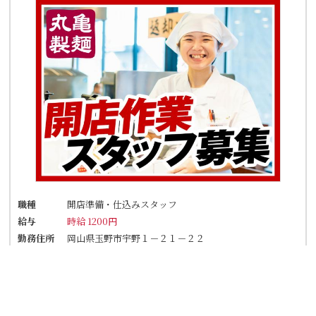
職種
開店準備・仕込みスタッフ
給与
時給 1200円
勤務住所
岡山県玉野市宇野１－２１－２２
アクセス
「宇野駅」徒歩15分、玉野市役所と同じ並び
★車・バイク通勤OK！ガソリン代も規定支給！
★自転車通勤も可！（駐輪場料金は自己負担、店
にある場合は利用可）