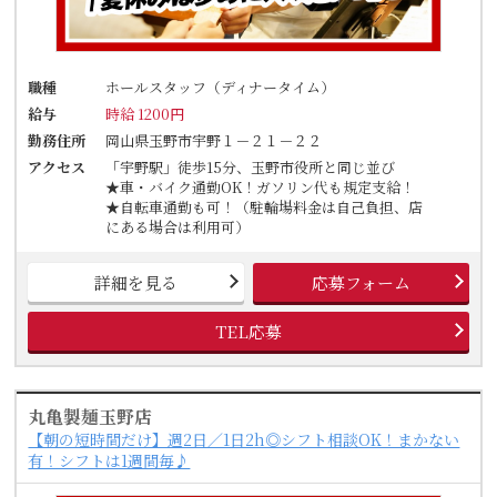
職種
ホールスタッフ（ディナータイム）
給与
時給 1200円
勤務住所
岡山県玉野市宇野１－２１－２２
アクセス
「宇野駅」徒歩15分、玉野市役所と同じ並び
★車・バイク通勤OK！ガソリン代も規定支給！
★自転車通勤も可！（駐輪場料金は自己負担、店
にある場合は利用可）
詳細を見る
応募フォーム
TEL応募
丸亀製麺玉野店
【朝の短時間だけ】週2日／1日2h◎シフト相談OK！まかない
有！シフトは1週間毎♪