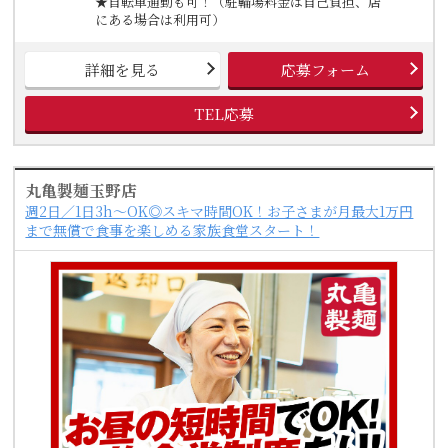
★自転車通勤も可！（駐輪場料金は自己負担、店
にある場合は利用可）
詳細を見る
応募フォーム
TEL応募
丸亀製麺玉野店
週2日／1日3h～OK◎スキマ時間OK！お子さまが月最大1万円
まで無償で食事を楽しめる家族食堂スタート！