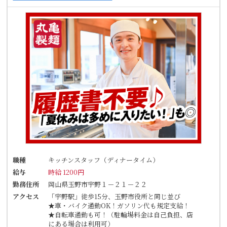
職種
キッチンスタッフ（ディナータイム）
給与
時給 1200円
勤務住所
岡山県玉野市宇野１－２１－２２
アクセス
「宇野駅」徒歩15分、玉野市役所と同じ並び
★車・バイク通勤OK！ガソリン代も規定支給！
★自転車通勤も可！（駐輪場料金は自己負担、店
にある場合は利用可）