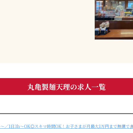
丸亀製麺天理の求人一覧
日～／1日3h～OK◎スキマ時間OK！お子さまが月最大1万円まで無償で