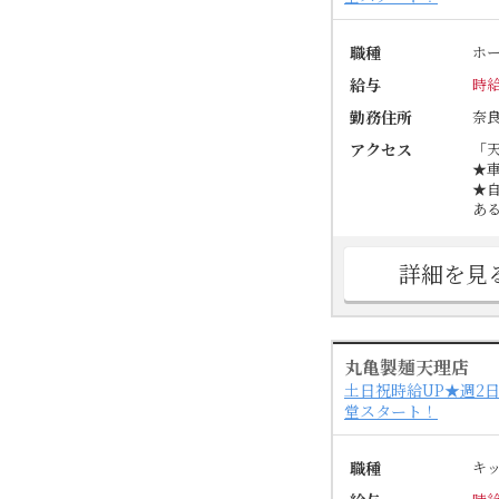
職種
ホ
給与
時給
勤務住所
奈
アクセス
「天
★
★
あ
詳細を見
丸亀製麺天理店
土日祝時給UP★週2
堂スタート！
職種
キ