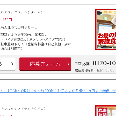
ールスタッフ（ランチタイム）
 1150円
良県天理市勾田町８０－１
理駅」より徒歩20分、R25沿い
車・バイク通勤OK！ガソリン代も規定支給！
自転車通勤も可！（駐輪場料金は自己負担、店に
る場合は利用可）
0120-1
る
応募フォーム
TEL応募
電話受付時間：受付／10:00～
日～／1日3h～OK◎スキマ時間OK！お子さまが月最大1万円まで無償で
ッチンスタッフ（ランチタイム）