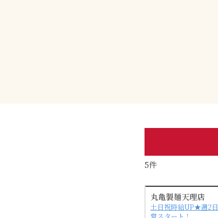
5件
丸亀製麺天理店
土日祝時給UP★週2
堂スタート！