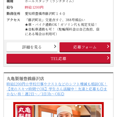
職種
ホールスタッフ（ランチタイム）
給与
時給 1200円
勤務住所
愛知県豊橋市藤沢町１４０
アクセス
「藤沢町北」交差点すぐ、388号線沿い
★車・バイク通勤OK！ガソリン代も規定支給！
★自転車通勤も可！（駐輪場料金は自己負担、店
にある場合は利用可）
詳細を見る
応募フォーム
TEL応募
丸亀製麺豊橋藤沢店
時給1200円☆学校行事やテストなどのシフト増減も相談OK！
【夜のスキマ時間でOK】学生さん活躍中！友達と応募も◎ま
かない有！週2日～／1日3h～OK◎