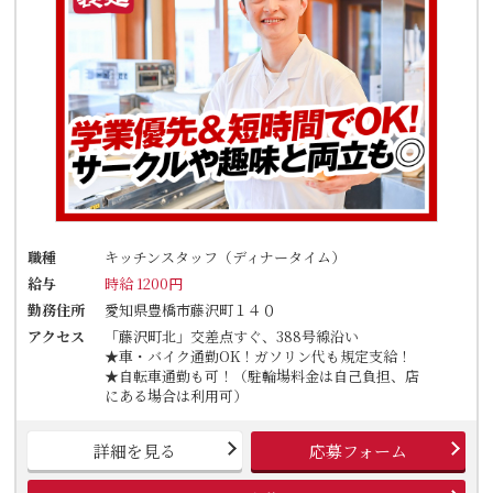
職種
キッチンスタッフ（ディナータイム）
給与
時給 1200円
勤務住所
愛知県豊橋市藤沢町１４０
アクセス
「藤沢町北」交差点すぐ、388号線沿い
★車・バイク通勤OK！ガソリン代も規定支給！
★自転車通勤も可！（駐輪場料金は自己負担、店
にある場合は利用可）
詳細を見る
応募フォーム