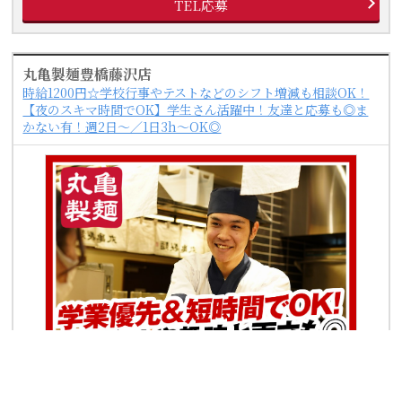
TEL応募
丸亀製麺豊橋藤沢店
時給1200円☆学校行事やテストなどのシフト増減も相談OK！
【夜のスキマ時間でOK】学生さん活躍中！友達と応募も◎ま
かない有！週2日～／1日3h～OK◎