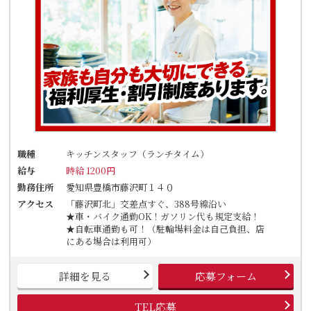
職種
キッチンスタッフ（ランチタイム）
給与
時給 1200円
勤務住所
愛知県豊橋市藤沢町１４０
アクセス
「藤沢町北」交差点すぐ、388号線沿い
★車・バイク通勤OK！ガソリン代も規定支給！
★自転車通勤も可！（駐輪場料金は自己負担、店
にある場合は利用可）
詳細を見る
応募フォーム
TEL応募