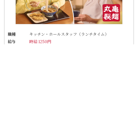
職種
キッチン・ホールスタッフ（ランチタイム）
給与
時給 1250円
勤務住所
大阪府大阪市天王寺区上本町６－６－２３上本町
サウスビル１Ｆ
アクセス
近鉄「大阪上本町駅」徒歩2分 上町筋沿い
★駅チカで通勤楽々！
★自転車通勤も可！（駐輪場料金は自己負担、店
にある場合は利用可）
詳細を見る
応募フォーム
TEL応募
丸亀製麺上本町店
就活の合間に勤務もOK！【夜のスキマ時間でOK】学生さん活