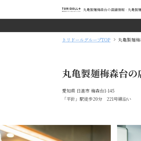
丸亀製麺梅森台の店舗情報 - 丸亀
トリドールグループTOP
丸亀製麺梅
丸亀製麺梅森台の
愛知県 日進市 梅森台1-145
「平針」駅徒歩20分 221号線沿い