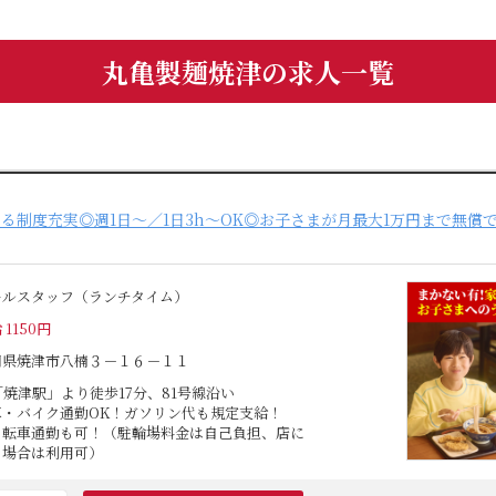
丸亀製麺焼津の求人一覧
る制度充実◎週1日～／1日3h～OK◎お子さまが月最大1万円まで無償
ールスタッフ（ランチタイム）
 1150円
岡県焼津市八楠３－１６－１１
「焼津駅」より徒歩17分、81号線沿い
車・バイク通勤OK！ガソリン代も規定支給！
自転車通勤も可！（駐輪場料金は自己負担、店に
る場合は利用可）