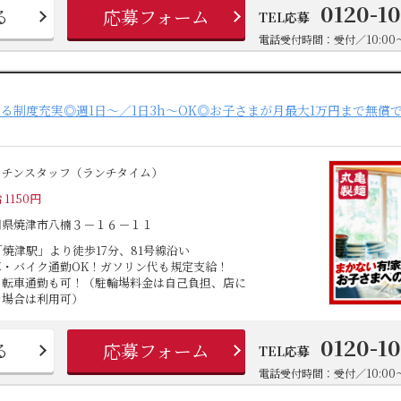
0120-1
る
応募フォーム
TEL応募
電話受付時間：受付／10:00～
る制度充実◎週1日～／1日3h～OK◎お子さまが月最大1万円まで無償
ッチンスタッフ（ランチタイム）
 1150円
岡県焼津市八楠３－１６－１１
「焼津駅」より徒歩17分、81号線沿い
車・バイク通勤OK！ガソリン代も規定支給！
自転車通勤も可！（駐輪場料金は自己負担、店に
る場合は利用可）
0120-1
る
応募フォーム
TEL応募
電話受付時間：受付／10:00～