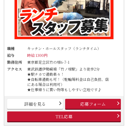
職種
キッチン・ホールスタッフ（ランチタイム）
給与
時給 1300円
勤務住所
東京都足立区竹の塚6-7-1
アクセス
東武鉄道伊勢崎線「竹ノ塚駅」より徒歩2分
★駅チカで通勤楽々！
★自転車通勤も可！（駐輪場料金は自己負担、店
にある場合は利用可）
★仕事帰りに買い物等もしやすい立地です♪
詳細を見る
応募フォーム
TEL応募