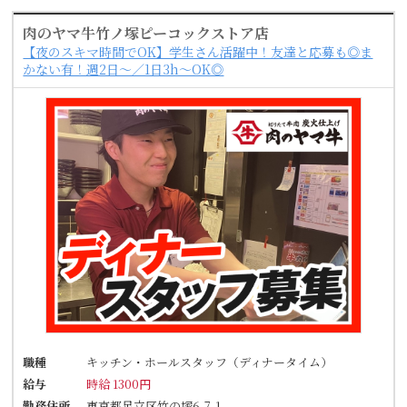
肉のヤマ牛竹ノ塚ピーコックストア店
【夜のスキマ時間でOK】学生さん活躍中！友達と応募も◎ま
かない有！週2日～／1日3h～OK◎
職種
キッチン・ホールスタッフ（ディナータイム）
給与
時給 1300円
勤務住所
東京都足立区竹の塚6-7-1