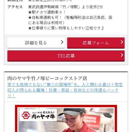
アクセス
東武鉄道伊勢崎線「竹ノ塚駅」より徒歩2分
★駅チカで通勤楽々！
★自転車通勤も可！（駐輪場料金は自己負担、店
にある場合は利用可）
★仕事帰りに買い物等もしやすい立地です♪
詳細を見る
応募フォーム
TEL応募
肉のヤマ牛竹ノ塚ピーコックストア店
家でも地域でもない“第三の居場所”を。人と関わる喜び＋安定
収入が得られる職場！社保・昇給・有休などの待遇もバッチ
リ！