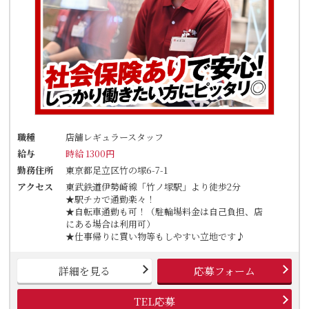
職種
店舗レギュラースタッフ
給与
時給 1300円
勤務住所
東京都足立区竹の塚6-7-1
アクセス
東武鉄道伊勢崎線「竹ノ塚駅」より徒歩2分
★駅チカで通勤楽々！
★自転車通勤も可！（駐輪場料金は自己負担、店
にある場合は利用可）
★仕事帰りに買い物等もしやすい立地です♪
詳細を見る
応募フォーム
TEL応募