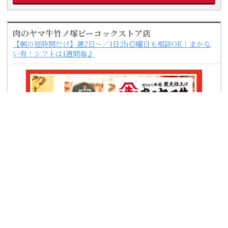
肉のヤマ牛竹ノ塚ピーコックストア店
【朝の短時間だけ】週2日～／1日2h◎曜日も相談OK！まかな
い有！シフトは1週間毎♪
職種
開店準備・仕込みスタッフ