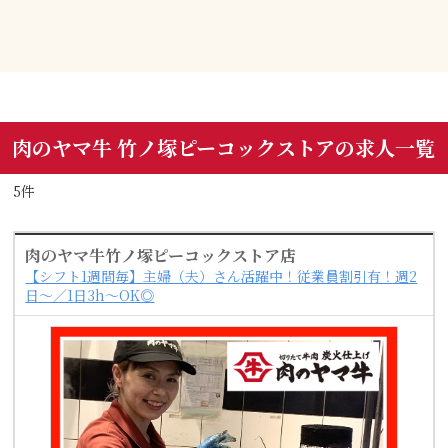
肉のヤマ牛 竹ノ塚ピーコックストアの求人一覧
5件
肉のヤマ牛竹ノ塚ピーコックストア店
【シフト1週間毎】主婦（夫）さん活躍中！従業員割引有！週2
日～／1日3h～OK◎