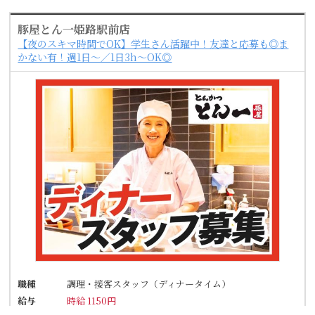
豚屋とん一姫路駅前店
【夜のスキマ時間でOK】学生さん活躍中！友達と応募も◎ま
かない有！週1日～／1日3h～OK◎
職種
調理・接客スタッフ（ディナータイム）
給与
時給 1150円