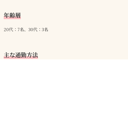
年齢層
20代：7名、30代：3名
主な通勤方法
自転車：8名、徒歩：2名
ゆめタウン広島店からのメッセージ
豚屋とん一ゆめタウン広島店は従業員同士仲がとても良く
新人さんも入社と同時に仲良くなれる店舗です。
初めは笑顔があれば大丈夫です！！是非一緒に働きましょう♪