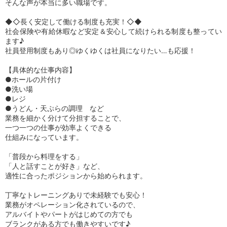
そんな声が本当に多い職場です。
◆◇長く安定して働ける制度も充実！◇◆
社会保険や有給休暇など安定＆安心して続けられる制度も整ってい
ます♪
社員登用制度もあり◎ゆくゆくは社員になりたい…も応援！
【具体的な仕事内容】
●ホールの片付け
●洗い場
●レジ
●うどん・天ぷらの調理 など
業務を細かく分けて分担することで、
一つ一つの仕事が効率よくできる
仕組みになっています。
「普段から料理をする」
「人と話すことが好き」など、
適性に合ったポジションから始められます。
丁寧なトレーニングありで未経験でも安心！
業務がオペレーション化されているので、
アルバイトやパートがはじめての方でも
ブランクがある方でも働きやすいです♪