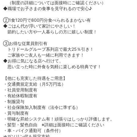
（制度の詳細については面接時にご確認ください）
◆職場でお子さまの食事を見守れるので安心♪
②1食120円で800円分食べられるまかない有
◆ごはん代が浮いて家計にやさしい！
節約したい方や一人暮らしの方に嬉しい制度！
③お得な従業員割引有
トリドールグループ系列店で最大25％引き！
ご家族やご友人も一緒に利用できます！
◆お得に気になる店へ行けて、
思い立った時に外食を気軽に楽しめる特典です！
【他にも充実した待遇をご用意】
・交通費規定支給（月5万円迄）
・社員登用制度有
・有給休暇制度有
・制服貸与
・社会保険加入制度有（法令に準ずる）
・賞与制度有
・明確な昇給システム有！頑張りはしっかり評価します。
・髪型・髪色自由 ※詳細は面接時にご確認ください
・車・バイク通勤可（条件付）
⇒ガソリン代も規定支給