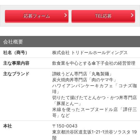
応募フォーム
TEL応募
会社概要
社名（商号）
株式会社 トリドールホールディングス
主な事業内容
飲食業を中心とする傘下子会社の経営管理
主なブランド
讃岐うどん専門店「丸亀製麺」
炭火焼肉丼専門店「肉のヤマ牛」
ハワイアンパンケーキカフェ「コナズ珈
琲」
切りたて揚げたてとんかつ・かつ丼専門店
「豚屋とん一」
米線を使ったスープヌードル店「譚仔三
哥」など
本社
〒150-0043
東京都渋谷区道玄坂1-21-1渋谷ソラスタ 19
階