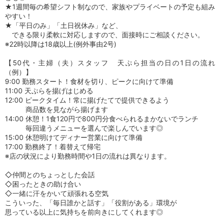
★1週間毎の希望シフト制なので、家族やプライベートの予定も組み
やすい！
★「平日のみ」「土日祝休み」など、
できる限り柔軟に対応しますので、面接時にご相談ください。
※22時以降は18歳以上(例外事由2号)
【50代・主婦（夫）スタッフ 天ぷら担当の日の1日の流れ
（例）】
9:00 勤務スタート！食材を切り、ピークに向けて準備
11:00 天ぷらを揚げはじめる
12:00 ピークタイム！常に揚げたてで提供できるよう
商品数を見ながら揚げます
14:00 休憩！1食120円で800円分食べられるまかないでランチ
毎回違うメニューを選んで楽しんでいます◎
15:00 休憩明けてディナー営業に向けて準備
17:00 勤務終了！着替えて帰宅
※店の状況により勤務時間や1日の流れは異なります。
◇仲間とのちょっとした会話
◇困ったときの助け合い
◇一緒に汗をかいて頑張れる空気
こういった、「毎日誰かと話す」「役割がある」環境が
思っている以上に気持ちを前向きにしてくれます◎