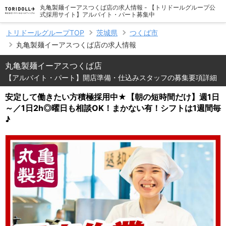
丸亀製麺イーアスつくば店の求人情報 - 【トリドールグループ公
式採用サイト】アルバイト・パート募集中
トリドールグループTOP
茨城県
つくば市
丸亀製麺イーアスつくば店の求人情報
丸亀製麺イーアスつくば店
【アルバイト・パート】開店準備・仕込みスタッフの募集要項詳細
安定して働きたい方積極採用中★【朝の短時間だけ】週1日
～／1日2h◎曜日も相談OK！まかない有！シフトは1週間毎
♪