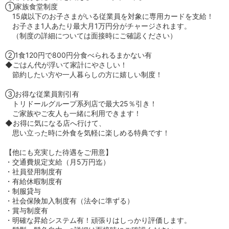
①家族食堂制度
15歳以下のお子さまがいる従業員を対象に専用カードを支給！
お子さま1人あたり最大月1万円分がチャージされます。
（制度の詳細については面接時にご確認ください）
②1食120円で800円分食べられるまかない有
◆ごはん代が浮いて家計にやさしい！
節約したい方や一人暮らしの方に嬉しい制度！
③お得な従業員割引有
トリドールグループ系列店で最大25％引き！
ご家族やご友人も一緒に利用できます！
◆お得に気になる店へ行けて、
思い立った時に外食を気軽に楽しめる特典です！
【他にも充実した待遇をご用意】
・交通費規定支給（月5万円迄）
・社員登用制度有
・有給休暇制度有
・制服貸与
・社会保険加入制度有（法令に準ずる）
・賞与制度有
・明確な昇給システム有！頑張りはしっかり評価します。