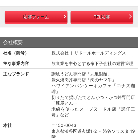
応募フォーム
TEL応募
会社概要
社名（商号）
株式会社 トリドールホールディングス
主な事業内容
飲食業を中心とする傘下子会社の経営管理
主なブランド
讃岐うどん専門店「丸亀製麺」
炭火焼肉丼専門店「肉のヤマ牛」
ハワイアンパンケーキカフェ「コナズ珈
琲」
切りたて揚げたてとんかつ・かつ丼専門店
「豚屋とん一」
米線を使ったスープヌードル店「譚仔三
哥」など
本社
〒150-0043
東京都渋谷区道玄坂1-21-1渋谷ソラスタ 19
階