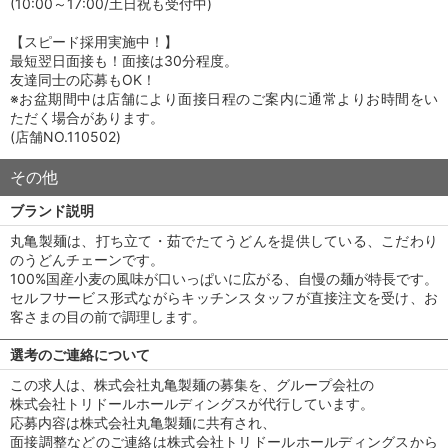
(10:00～17:00/土日祝も受付中)
【スピード採用実施中！】
最短翌日面接も！面接は30分程度。
友達同士の応募もOK！
※お盆期間中は店舗により面接日程のご案内に通常よりお時間をい
ただく場合があります。
(店舗NO.110502)
その他
ブランド説明
丸亀製麺は、打ち立て・茹でたてうどんを提供している、こだわり
のうどんチェーンです。
100%国産小麦の風味が口いっぱいに広がる、自慢の麺が特長です。
セルフサービス形式ながらキッチンスタッフが直接注文を受け、お
客さまの目の前で調理します。
選考のご連絡について
この求人は、株式会社丸亀製麺の募集を、グループ会社の
株式会社トリドールホールディングスが代行しています。
応募内容は株式会社丸亀製麺に共有され、
面接調整などのご連絡は株式会社トリドールホールディングスから