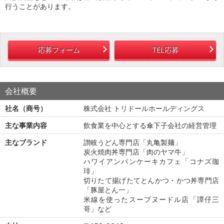
行うことがあります。
応募フォーム
TEL応募
会社概要
社名（商号）
株式会社 トリドールホールディングス
主な事業内容
飲食業を中心とする傘下子会社の経営管理
主なブランド
讃岐うどん専門店「丸亀製麺」
炭火焼肉丼専門店「肉のヤマ牛」
ハワイアンパンケーキカフェ「コナズ珈
琲」
切りたて揚げたてとんかつ・かつ丼専門店
「豚屋とん一」
米線を使ったスープヌードル店「譚仔三
哥」など