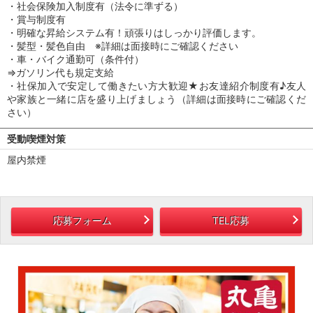
・社会保険加入制度有（法令に準ずる）
・賞与制度有
・明確な昇給システム有！頑張りはしっかり評価します。
・髪型・髪色自由 ※詳細は面接時にご確認ください
・車・バイク通勤可（条件付）
⇒ガソリン代も規定支給
・社保加入で安定して働きたい方大歓迎★お友達紹介制度有♪友人
や家族と一緒に店を盛り上げましょう（詳細は面接時にご確認くだ
さい）
受動喫煙対策
屋内禁煙
応募フォーム
TEL応募