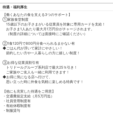
待遇・福利厚生
【働くあなたの食を支える3つのサポート】
①家族食堂制度
15歳以下のお子さまがいる従業員を対象に専用カードを支給！
お子さま1人あたり最大月1万円分がチャージされます。
（制度の詳細については面接時にご確認ください）
②1食120円で800円分食べられるまかない有
◆ごはん代が浮いて家計にやさしい！
節約したい方や一人暮らしの方に嬉しい制度！
③お得な従業員割引有
トリドールグループ系列店で最大25％引き！
ご家族やご友人も一緒に利用できます！
◆お得に気になる店へ行けて、
思い立った時に外食を気軽に楽しめる特典です！
【他にも充実した待遇をご用意】
・交通費規定支給（月5万円迄）
・社員登用制度有
・有給休暇制度有
・制服貸与