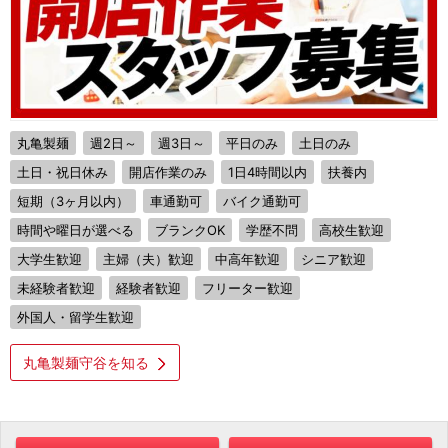
丸亀製麺
週2日～
週3日～
平日のみ
土日のみ
土日・祝日休み
開店作業のみ
1日4時間以内
扶養内
短期（3ヶ月以内）
車通勤可
バイク通勤可
時間や曜日が選べる
ブランクOK
学歴不問
高校生歓迎
大学生歓迎
主婦（夫）歓迎
中高年歓迎
シニア歓迎
未経験者歓迎
経験者歓迎
フリーター歓迎
外国人・留学生歓迎
丸亀製麺守谷を知る