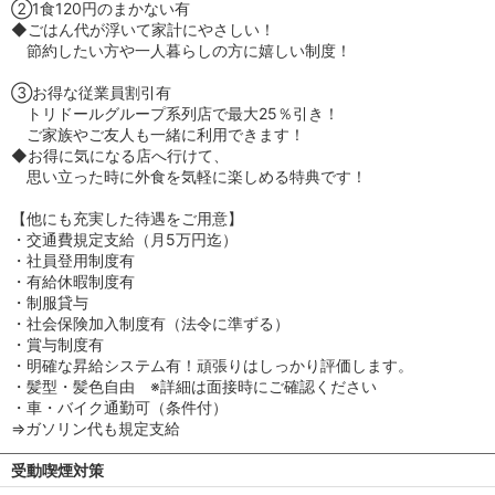
②1食120円のまかない有
◆ごはん代が浮いて家計にやさしい！
節約したい方や一人暮らしの方に嬉しい制度！
③お得な従業員割引有
トリドールグループ系列店で最大25％引き！
ご家族やご友人も一緒に利用できます！
◆お得に気になる店へ行けて、
思い立った時に外食を気軽に楽しめる特典です！
【他にも充実した待遇をご用意】
・交通費規定支給（月5万円迄）
・社員登用制度有
・有給休暇制度有
・制服貸与
・社会保険加入制度有（法令に準ずる）
・賞与制度有
・明確な昇給システム有！頑張りはしっかり評価します。
・髪型・髪色自由 ※詳細は面接時にご確認ください
・車・バイク通勤可（条件付）
⇒ガソリン代も規定支給
受動喫煙対策