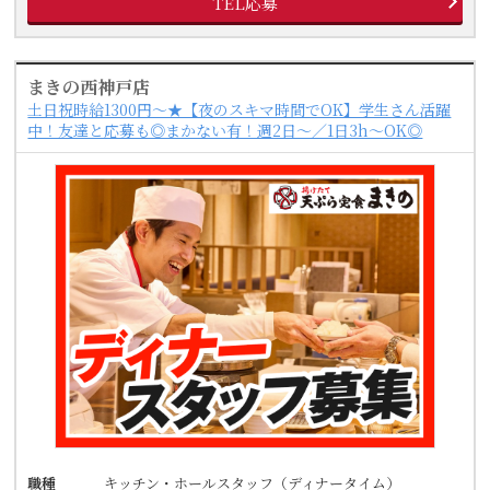
TEL応募
まきの西神戸店
土日祝時給1300円～★【夜のスキマ時間でOK】学生さん活躍
中！友達と応募も◎まかない有！週2日～／1日3h～OK◎
職種
キッチン・ホールスタッフ（ディナータイム）