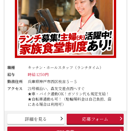
職種
キッチン・ホールスタッフ（ランチタイム）
給与
時給 1250円
勤務住所
兵庫県神戸市西区枝吉５－５
アクセス
21号線沿い、森友交差点西へすぐ
★車・バイク通勤OK！ガソリン代も規定支給！
★自転車通勤も可！（駐輪場料金は自己負担、店
にある場合は利用可）
詳細を見る
応募フォーム