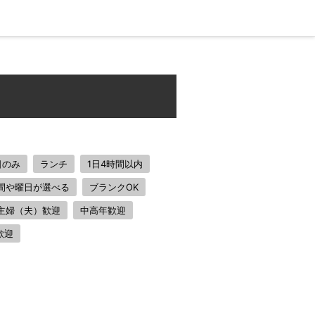
！
日のみ
ランチ
1日4時間以内
間や曜日が選べる
ブランクOK
主婦（夫）歓迎
中高年歓迎
歓迎