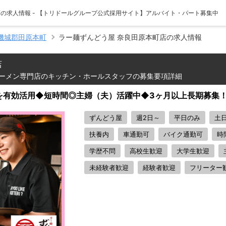
店の求人情報 - 【トリドールグループ公式採用サイト】アルバイト・パート募集中
磯城郡田原本町
ラー麺ずんどう屋 奈良田原本町店の求人情報
店
ーメン専門店のキッチン・ホールスタッフの募集要項詳細
を有効活用◆短時間◎主婦（夫）活躍中◆3ヶ月以上長期募集
ずんどう屋
週2日～
平日のみ
土
扶養内
車通勤可
バイク通勤可
時
学歴不問
高校生歓迎
大学生歓迎
未経験者歓迎
経験者歓迎
フリーター