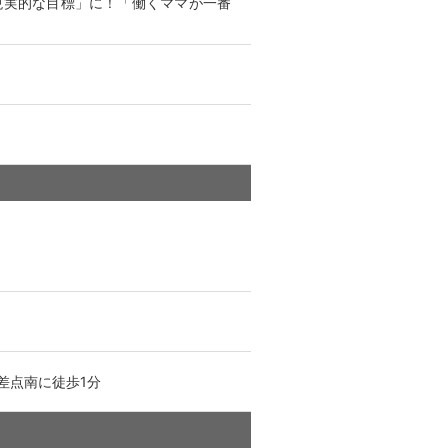
現実的な目標」に！「働くママが一番
差点南に徒歩1分