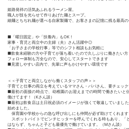
姫路発祥の活気あふれるラーメン屋。
職人が技を光らせて作りあげた麺とスープ。
細麺とちぢれ麺が選べる自家製麺で、お客さまの記憶に残る最高の
■「曜日固定」や「扶養内」もOK！
家事・育児と両立中の主婦（夫）さん活躍中◎
「お子さまの学校行事」等でのシフト相談もお気軽に
■飲食未経験の方や子育てが落ち着いたので久しぶりに働きたい方
フォロー体制も万全なので、安心してスタートできます
■見渡しやすい店内で、先輩に声もかけやすい環境です
＜＜子育てと両立しながら働くスタッフの声＞＞
子育てと仕事の両立を考えているママさん・パパさん、要チェック
■最初の面接の時点で、幼稚園のお迎えまでの時間で働きたいと伝え
働けてます！（Kさん談）
■最初は飲食店は土日祝必須のイメージが強くて敬遠していました
始めました。
保育園や学校からの急な呼び出しにも仲間が必ず助けてくれます
スポットバイトでピンチヒッターを呼んでくれる時もあり、「ど
はならず、ちゃんと子ども最優先で働けています。（Mさん談）