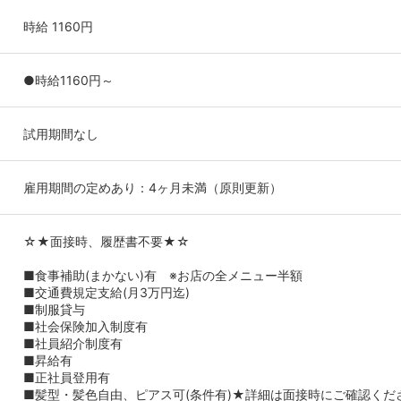
時給 1160円
●時給1160円～
試用期間なし
雇用期間の定めあり：4ヶ月未満（原則更新）
☆★面接時、履歴書不要★☆
■食事補助(まかない)有 ※お店の全メニュー半額
■交通費規定支給(月3万円迄)
■制服貸与
■社会保険加入制度有
■社員紹介制度有
■昇給有
■正社員登用有
■髪型・髪色自由、ピアス可(条件有)★詳細は面接時にご確認くだ