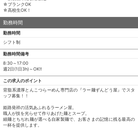
☆ブランクOK
☆高校生OK！
勤務時間
勤務時間
シフト制
勤務時間備考
8:30～17:00
週2日(1日3h)～OK!!
この求人のポイント
背脂系濃厚とんこつらーめん専門店の『ラー麺ずんどう屋』でスタ
ッフ募集！！
姫路発祥の活気あふれるラーメン屋。
職人が技を光らせて作りあげた麺とスープ。
細麺とちぢれ麺が選べる自家製麺で、お客さまの記憶に残る最高の
一杯を提供します。