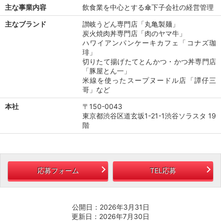
主な事業内容
飲食業を中心とする傘下子会社の経営管理
主なブランド
讃岐うどん専門店「丸亀製麺」
炭火焼肉丼専門店「肉のヤマ牛」
ハワイアンパンケーキカフェ「コナズ珈
琲」
切りたて揚げたてとんかつ・かつ丼専門店
「豚屋とん一」
米線を使ったスープヌードル店「譚仔三
哥」など
本社
〒150-0043
東京都渋谷区道玄坂1-21-1渋谷ソラスタ 19
階
応募フォーム
TEL応募
公開日：2026年3月31日
更新日：2026年7月30日