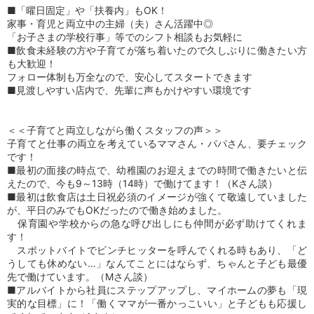
■「曜日固定」や「扶養内」もOK！
家事・育児と両立中の主婦（夫）さん活躍中◎
「お子さまの学校行事」等でのシフト相談もお気軽に
■飲食未経験の方や子育てが落ち着いたので久しぶりに働きたい方
も大歓迎！
フォロー体制も万全なので、安心してスタートできます
■見渡しやすい店内で、先輩に声もかけやすい環境です
＜＜子育てと両立しながら働くスタッフの声＞＞
子育てと仕事の両立を考えているママさん・パパさん、要チェック
です！
■最初の面接の時点で、幼稚園のお迎えまでの時間で働きたいと伝
えたので、今も9～13時（14時）で働けてます！（Kさん談）
■最初は飲食店は土日祝必須のイメージが強くて敬遠していました
が、平日のみでもOKだったので働き始めました。
保育園や学校からの急な呼び出しにも仲間が必ず助けてくれま
す！
スポットバイトでピンチヒッターを呼んでくれる時もあり、「ど
うしても休めない…」なんてことにはならず、ちゃんと子ども最優
先で働けています。（Mさん談）
■アルバイトから社員にステップアップし、マイホームの夢も「現
実的な目標」に！「働くママが一番かっこいい」と子どもも応援し