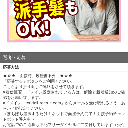
選考・応募
応募方法
★☆★ 面接時、履歴書不要 ★☆★
「応募する」ボタンをご利用ください。
こちらより折り返しご連絡をさせて頂きます。
※着信拒否・ドメイン設定されている方は、解除と新着通知のご確
認をお願い致します。
※ドメイン「toridoll-recruit.com」からメールを受け取れるよう、あ
らかじめ設定ください。
＜ぽちぽち選択するだけ！ネットで面接予約完了！面接予約チャッ
トボット導入中＞
お電話でのご応募も下記フリーダイヤルにて受付しています（受付