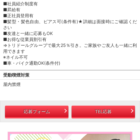
■社員紹介制度有
■昇給有
■正社員登用有
■髪型・髪色自由、ピアス可(条件有)★詳細は面接時にご確認くだ
さい
■友達と一緒に応募もOK
■お得な従業員割引有
⇒トリドールグループで最大25％引き。ご家族やご友人も一緒に利
用できます
※ネイル不可
■車・バイク通勤OK(条件付)
受動喫煙対策
屋内禁煙
応募フォーム
TEL応募