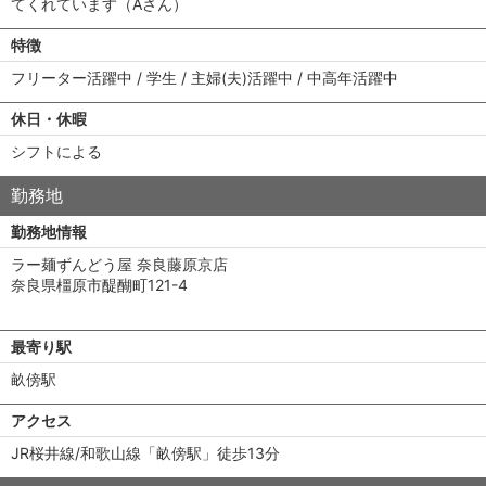
てくれています（Aさん）
特徴
フリーター活躍中 / 学生 / 主婦(夫)活躍中 / 中高年活躍中
休日・休暇
シフトによる
勤務地
勤務地情報
ラー麺ずんどう屋 奈良藤原京店
奈良県橿原市醍醐町121-4
最寄り駅
畝傍駅
アクセス
JR桜井線/和歌山線「畝傍駅」徒歩13分