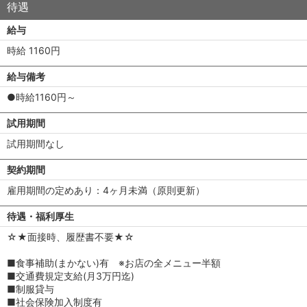
待遇
給与
時給 1160円
給与備考
●時給1160円～
試用期間
試用期間なし
契約期間
雇用期間の定めあり：4ヶ月未満（原則更新）
待遇・福利厚生
☆★面接時、履歴書不要★☆
■食事補助(まかない)有 ※お店の全メニュー半額
■交通費規定支給(月3万円迄)
■制服貸与
■社会保険加入制度有