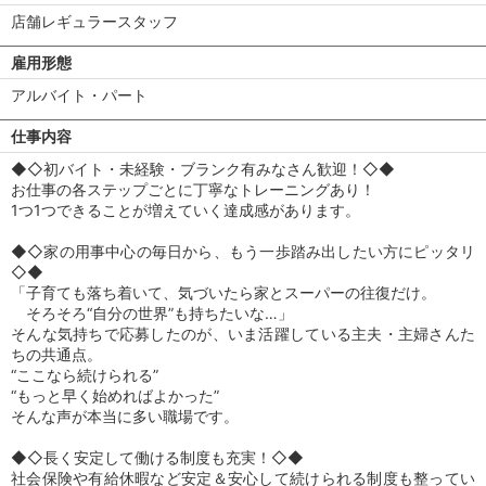
店舗レギュラースタッフ
雇用形態
アルバイト・パート
仕事内容
◆◇初バイト・未経験・ブランク有みなさん歓迎！◇◆
お仕事の各ステップごとに丁寧なトレーニングあり！
1つ1つできることが増えていく達成感があります。
◆◇家の用事中心の毎日から、もう一歩踏み出したい方にピッタリ
◇◆
「子育ても落ち着いて、気づいたら家とスーパーの往復だけ。
そろそろ“自分の世界”も持ちたいな…」
そんな気持ちで応募したのが、いま活躍している主夫・主婦さんた
ちの共通点。
“ここなら続けられる”
“もっと早く始めればよかった”
そんな声が本当に多い職場です。
◆◇長く安定して働ける制度も充実！◇◆
社会保険や有給休暇など安定＆安心して続けられる制度も整ってい