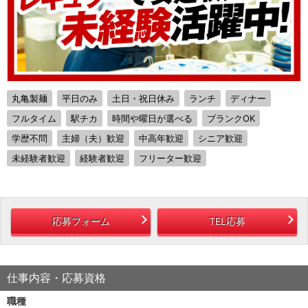
丸亀製麺
平日のみ
土日・祝日休み
ランチ
ディナー
フルタイム
駅チカ
時間や曜日が選べる
ブランクOK
学歴不問
主婦（夫）歓迎
中高年歓迎
シニア歓迎
未経験者歓迎
経験者歓迎
フリーター歓迎
応募フォーム
TEL応募
仕事内容・応募資格
職種