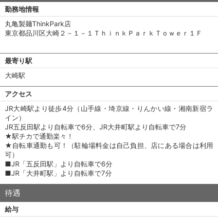
勤務地情報
丸亀製麺ThinkPark店
東京都品川区大崎２－１－１ＴｈｉｎｋＰａｒｋＴｏｗｅｒ１Ｆ
最寄り駅
大崎駅
アクセス
JR大崎駅より徒歩4分（山手線・埼京線・りんかい線・湘南新宿ラ
イン）
JR五反田駅より自転車で6分、JR大井町駅より自転車で7分
★駅チカで通勤楽々！
★自転車通勤も可！（駐輪場料金は自己負担、店にある場合は利用
可）
■JR「五反田駅」より自転車で6分
■JR「大井町駅」より自転車で7分
待遇
給与