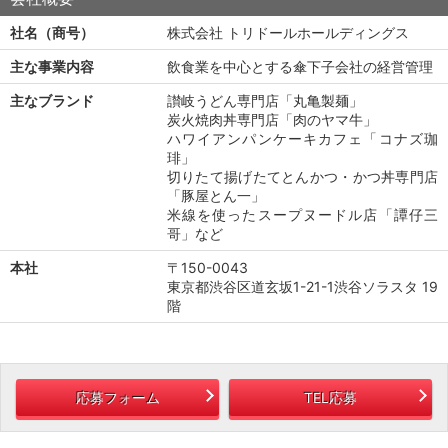
社名（商号）
株式会社 トリドールホールディングス
主な事業内容
飲食業を中心とする傘下子会社の経営管理
主なブランド
讃岐うどん専門店「丸亀製麺」
炭火焼肉丼専門店「肉のヤマ牛」
ハワイアンパンケーキカフェ「コナズ珈
琲」
切りたて揚げたてとんかつ・かつ丼専門店
「豚屋とん一」
米線を使ったスープヌードル店「譚仔三
哥」など
本社
〒150-0043
東京都渋谷区道玄坂1-21-1渋谷ソラスタ 19
階
応募フォーム
TEL応募