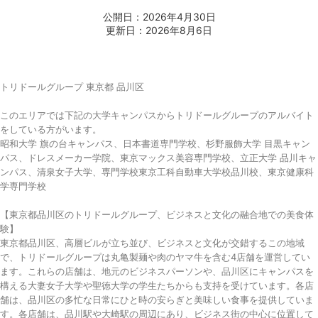
公開日：2026年4月30日
更新日：2026年8月6日
トリドールグループ 東京都 品川区
このエリアでは下記の大学キャンパスからトリドールグループのアルバイト
をしている方がいます。
昭和大学 旗の台キャンパス、日本書道専門学校、杉野服飾大学 目黒キャン
パス、ドレスメーカー学院、東京マックス美容専門学校、立正大学 品川キャ
ンパス、清泉女子大学、専門学校東京工科自動車大学校品川校、東京健康科
学専門学校
【東京都品川区のトリドールグループ、ビジネスと文化の融合地での美食体
験】
東京都品川区、高層ビルが立ち並び、ビジネスと文化が交錯するこの地域
で、トリドールグループは丸亀製麺や肉のヤマ牛を含む4店舗を運営してい
ます。これらの店舗は、地元のビジネスパーソンや、品川区にキャンパスを
構える大妻女子大学や聖徳大学の学生たちからも支持を受けています。各店
舗は、品川区の多忙な日常にひと時の安らぎと美味しい食事を提供していま
す。各店舗は、品川駅や大崎駅の周辺にあり、ビジネス街の中心に位置して