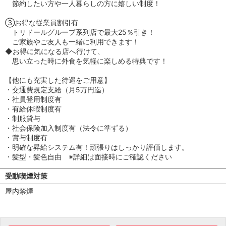
節約したい方や一人暮らしの方に嬉しい制度！
③お得な従業員割引有
トリドールグループ系列店で最大25％引き！
ご家族やご友人も一緒に利用できます！
◆お得に気になる店へ行けて、
思い立った時に外食を気軽に楽しめる特典です！
【他にも充実した待遇をご用意】
・交通費規定支給（月5万円迄）
・社員登用制度有
・有給休暇制度有
・制服貸与
・社会保険加入制度有（法令に準ずる）
・賞与制度有
・明確な昇給システム有！頑張りはしっかり評価します。
・髪型・髪色自由 ※詳細は面接時にご確認ください
受動喫煙対策
屋内禁煙