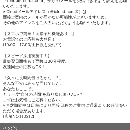
「toridoll-recruit.com」からのメールを受信できるよう設定をお願
いいたします。
※iCloudメールアドレス（＠icloud.com等）は
面接ご案内のメールが届かない可能性がございますため、
その他のアドレスをご入力いただくようお願いいたします。
【スマホで簡単！面接予約機能あり！】
お電話でのご応募も大歓迎！
(10:00～17:00/土日祝も受付中)
【スピード採用実施中！】
最短翌日面接も！面接は30分程度。
友達同士の応募もOK！
「久々に長時間働けるかな…？」
そんな不安はみんな同じでした。
あなたもここで、
もう一度“自分の時間”を取り戻しませんか？
まずはお気軽にご応募ください。
※お盆期間中は店舗により面接日程のご案内に通常よりお時間をい
ただく場合があります。
(店舗NO.110212)
その他