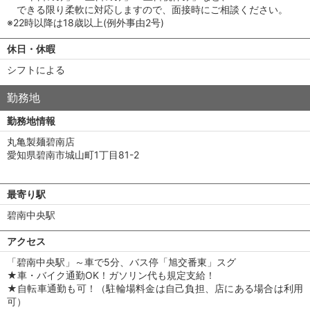
できる限り柔軟に対応しますので、面接時にご相談ください。
※22時以降は18歳以上(例外事由2号)
休日・休暇
シフトによる
勤務地
勤務地情報
丸亀製麺碧南店
愛知県碧南市城山町1丁目81-2
最寄り駅
碧南中央駅
アクセス
「碧南中央駅」～車で5分、バス停「旭交番東」スグ
★車・バイク通勤OK！ガソリン代も規定支給！
★自転車通勤も可！（駐輪場料金は自己負担、店にある場合は利用
可）