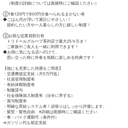
（制度の詳細については面接時にご確認ください）
②1食120円で800円分食べられるまかない有
◆ごはん代が浮いて家計にやさしい！
節約したい方や一人暮らしの方に嬉しい制度！
③お得な従業員割引有
トリドールグループ系列店で最大25％引き！
ご家族やご友人も一緒に利用できます！
◆お得に気になる店へ行けて、
思い立った時に外食を気軽に楽しめる特典です！
【他にも充実した待遇をご用意】
・交通費規定支給（月5万円迄）
・社員登用制度有
・有給休暇制度有
・制服貸与
・社会保険加入制度有（法令に準ずる）
・賞与制度有
・明確な昇給システム有！頑張りはしっかり評価します。
・髪型・髪色自由 ※詳細は面接時にご確認ください
・車・バイク通勤可（条件付）
⇒ガソリン代も規定支給