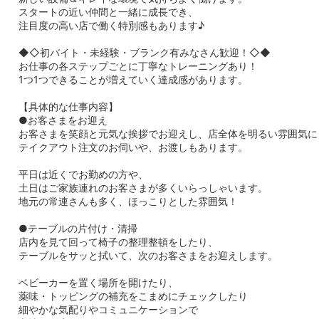
スタートの近い仲間と一緒に成長でき、
注目度の高い店で働く特別感もあります♪
◆◇初バイト・未経験・ブランク有みなさん歓迎！◇◆
お仕事の各ステップごとに丁寧なトレーニングあり！
1つ1つできることが増えていく達成感があります。
【具体的な仕事内容】
●お客さまをお迎え
お客さまを笑顔と元気な挨拶でお迎えし、店全体を明るい雰囲気に
テイクアウト注文のお伺いや、お渡しもあります。
平日は近くでお勤めの方や、
土日はご家族連れのお客さまが多くいらっしゃいます。
地元の常連さんも多く、ほっこりとした雰囲気！
●テーブルの片付け・清掃
店内を見て回って椅子の整理整頓をしたり、
テーブルをサッと拭いて、次のお客さまをお迎えします。
ベビーカーを置く場所を開けたり、
薬味・トッピングの補充をこまめにチェックしたり
細やかな気配りやコミュニケーションで