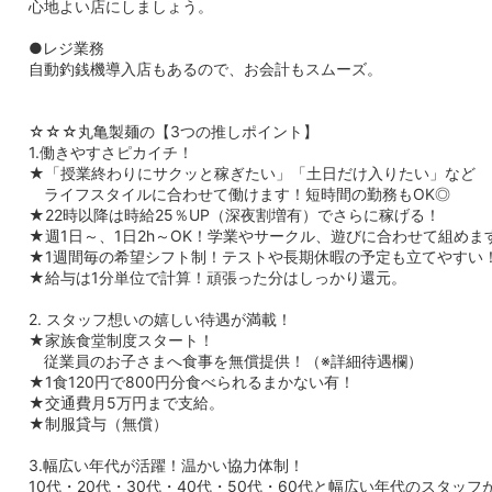
心地よい店にしましょう。
●レジ業務
自動釣銭機導入店もあるので、お会計もスムーズ。
☆☆☆丸亀製麺の【3つの推しポイント】
1.働きやすさピカイチ！
★「授業終わりにサクッと稼ぎたい」「土日だけ入りたい」など
ライフスタイルに合わせて働けます！短時間の勤務もOK◎
★22時以降は時給25％UP（深夜割増有）でさらに稼げる！
★週1日～、1日2h～OK！学業やサークル、遊びに合わせて組めま
★1週間毎の希望シフト制！テストや長期休暇の予定も立てやすい
★給与は1分単位で計算！頑張った分はしっかり還元。
2. スタッフ想いの嬉しい待遇が満載！
★家族食堂制度スタート！
従業員のお子さまへ食事を無償提供！（※詳細待遇欄）
★1食120円で800円分食べられるまかない有！
★交通費月5万円まで支給。
★制服貸与（無償）
3.幅広い年代が活躍！温かい協力体制！
10代・20代・30代・40代・50代・60代と幅広い年代のスタッフ