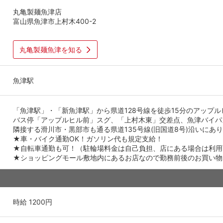
丸亀製麺魚津店
富山県魚津市上村木400-2
丸亀製麺魚津を知る
魚津駅
「魚津駅」・「新魚津駅」から県道128号線を徒歩15分のアップ
バス停「アップルヒル前」スグ、「上村木東」交差点、魚津バイパ
隣接する滑川市・黒部市も通る県道135号線(旧国道8号)沿いにあ
★車・バイク通勤OK！ガソリン代も規定支給！
★自転車通勤も可！（駐輪場料金は自己負担、店にある場合は利用
★ショッピングモール敷地内にあるお店なので勤務前後のお買い物
時給 1200円