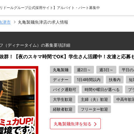
【トリドールグループ公式採用サイト】アルバイト・パート募集中
魚津市
丸亀製麺魚津店の求人情報
フ（ディナータイム）の募集要項詳細
抜群！【夜のスキマ時間でOK】学生さん活躍中！友達と応募も
丸亀製麺
週2日～
週3日～
平日の
ディナー
1日4時間以内
扶養内
短
バイク通勤可
時間や曜日が選べる
ブ
大学生歓迎
主婦（夫）歓迎
中高年歓
経験者歓迎
フリーター歓迎
丸亀製麺魚津を知る