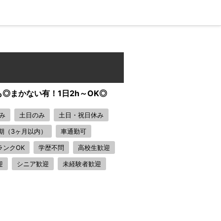
◎まかない有！1日2h～OK◎
み
土日のみ
土日・祝日休み
期（3ヶ月以内）
車通勤可
ランクOK
学歴不問
高校生歓迎
迎
シニア歓迎
未経験者歓迎