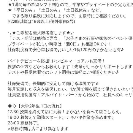
★1週間毎の希望シフト制なので、学業やプライベートの予定も組
★「平日のみ」「土日のみ」「土日祝休み」など、
できる限り柔軟に対応しますので、面接時にご相談ください。
※22時以降は18歳以上(例外事由2号)
･｡★ご希望を最大限考慮します★｡･
「テスト期間は勉強に専念」「お子さまの行事や家族のイベント優
プライベートが忙しい時期は「週0日」も相談OKです！
社保制度有で安心◎お得でおいしい1食120円のまかないも有♪
バイトデビューを応援!!レシピやマニュアルも完備！
挨拶の仕方などからお教えします！先輩がしっかりサポートします
テストや長期休暇でのシフト調整は気軽にご相談ください♪
社保完備で、長期的に安定して働ける環境です☆
毎月安定した収入を確保したい、1か所で腰を据えて働きたいとい
社員登用制度有！アルバイト・パートから始めて、社員へのキャリ
◆◇【大学2年生 1日の流れ】
17:30 授業を終えて店に到着！まかないを食べて腹ごしらえ。
18:00 着替えて勤務スタート。テキパキ作業を進めます。
23:00 勤務終了。
※勤務時間は店により異なります