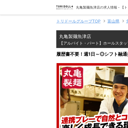
丸亀製麺魚津店の求人情報 - 
トリドールグループTOP
富山県
丸亀製麺魚津店
【アルバイト・パート】ホールスタッ
履歴書不要！週1日～◎シフト融通