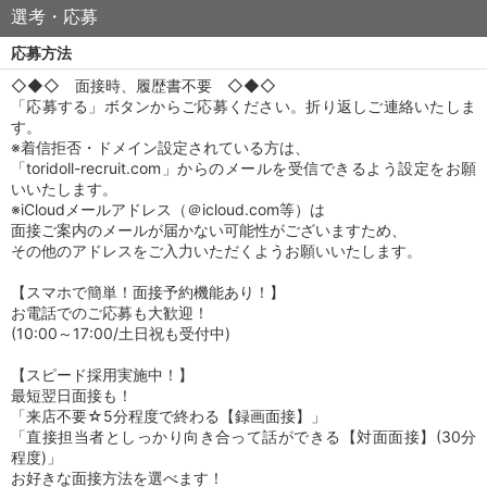
選考・応募
応募方法
◇◆◇ 面接時、履歴書不要 ◇◆◇
「応募する」ボタンからご応募ください。折り返しご連絡いたしま
す。
※着信拒否・ドメイン設定されている方は、
「toridoll-recruit.com」からのメールを受信できるよう設定をお願
いいたします。
※iCloudメールアドレス（＠icloud.com等）は
面接ご案内のメールが届かない可能性がございますため、
その他のアドレスをご入力いただくようお願いいたします。
【スマホで簡単！面接予約機能あり！】
お電話でのご応募も大歓迎！
(10:00～17:00/土日祝も受付中)
【スピード採用実施中！】
最短翌日面接も！
「来店不要☆5分程度で終わる【録画面接】」
「直接担当者としっかり向き合って話ができる【対面面接】(30分
程度)」
お好きな面接方法を選べます！