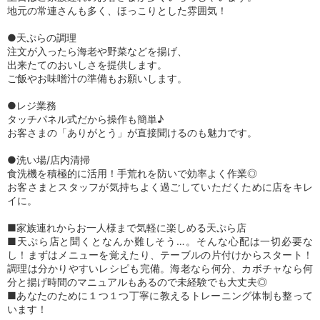
地元の常連さんも多く、ほっこりとした雰囲気！
●天ぷらの調理
注文が入ったら海老や野菜などを揚げ、
出来たてのおいしさを提供します。
ご飯やお味噌汁の準備もお願いします。
●レジ業務
タッチパネル式だから操作も簡単♪
お客さまの「ありがとう」が直接聞けるのも魅力です。
●洗い場/店内清掃
食洗機を積極的に活用！手荒れを防いで効率よく作業◎
お客さまとスタッフが気持ちよく過ごしていただくために店をキレ
イに。
■家族連れからお一人様まで気軽に楽しめる天ぷら店
■天ぷら店と聞くとなんか難しそう…。そんな心配は一切必要な
し！まずはメニューを覚えたり、テーブルの片付けからスタート！
調理は分かりやすいレシピも完備。海老なら何分、カボチャなら何
分と揚げ時間のマニュアルもあるので未経験でも大丈夫◎
■あなたのために１つ１つ丁寧に教えるトレーニング体制も整って
います！