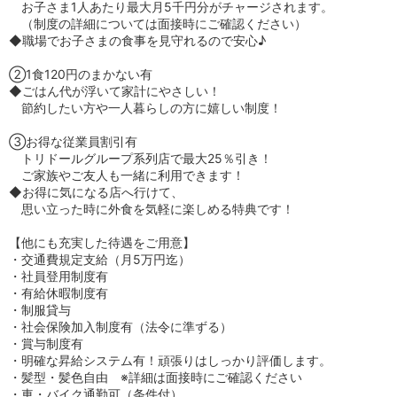
お子さま1人あたり最大月5千円分がチャージされます。
（制度の詳細については面接時にご確認ください）
◆職場でお子さまの食事を見守れるので安心♪
②1食120円のまかない有
◆ごはん代が浮いて家計にやさしい！
節約したい方や一人暮らしの方に嬉しい制度！
③お得な従業員割引有
トリドールグループ系列店で最大25％引き！
ご家族やご友人も一緒に利用できます！
◆お得に気になる店へ行けて、
思い立った時に外食を気軽に楽しめる特典です！
【他にも充実した待遇をご用意】
・交通費規定支給（月5万円迄）
・社員登用制度有
・有給休暇制度有
・制服貸与
・社会保険加入制度有（法令に準ずる）
・賞与制度有
・明確な昇給システム有！頑張りはしっかり評価します。
・髪型・髪色自由 ※詳細は面接時にご確認ください
・車・バイク通勤可（条件付）