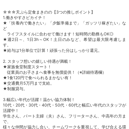
☆☆☆天ぷら定食まきのの【3つの推しポイント】
1.働きやすさピカイチ！
★「扶養内で働きたい」「夕飯準備まで」「ガッツリ稼ぎたい」な
ど
ライフスタイルに合わせて働けます！短時間の勤務もOK◎
★週2日～、1日3h～OK！土日のみなど、希望は最大限考慮しま
す。
★給与は1分単位で計算！頑張った分はしっかり還元。
2. スタッフ想いの嬉しい待遇が満載！
★家族食堂制度スタート！
従業員のお子さまへ食事を無償提供！（※詳細待遇欄）
★1食120円で食べられるまかない有！
★交通費月5万円まで支給。
★制服貸与。
3.幅広い年代が活躍！温かい協力体制！
10代・20代・30代・40代・50代・60代と幅広い年代のスタッフが
活躍中！
学生さん、パート主婦（夫）さん、フリーターさん、中高年の方ま
で、
様々な仲間が協力し合い、チームワークを重視して、学び合える環