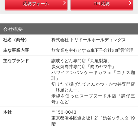
応募フォーム
TEL応募
会社概要
社名（商号）
株式会社 トリドールホールディングス
主な事業内容
飲食業を中心とする傘下子会社の経営管理
主なブランド
讃岐うどん専門店「丸亀製麺」
炭火焼肉丼専門店「肉のヤマ牛」
ハワイアンパンケーキカフェ「コナズ珈
琲」
切りたて揚げたてとんかつ・かつ丼専門店
「豚屋とん一」
米線を使ったスープヌードル店「譚仔三
哥」など
本社
〒150-0043
東京都渋谷区道玄坂1-21-1渋谷ソラスタ 19
階