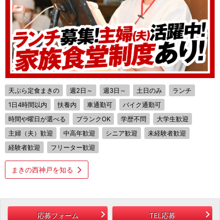
天ぷら定食まきの
週2日～
週3日～
土日のみ
ランチ
1日4時間以内
扶養内
車通勤可
バイク通勤可
時間や曜日が選べる
ブランクOK
学歴不問
大学生歓迎
主婦（夫）歓迎
中高年歓迎
シニア歓迎
未経験者歓迎
経験者歓迎
フリーター歓迎
まきの西神戸を知る
応募フォーム
TEL応募