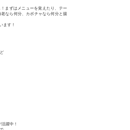
し！まずはメニューを覚えたり、テー
海老なら何分、カボチャなら何分と揚
います！
ど
。
が活躍中！
で、