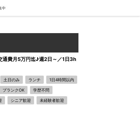
集中
通費月5万円迄♪週2日～／1日3h
土日のみ
ランチ
1日4時間以内
ブランクOK
学歴不問
迎
シニア歓迎
未経験者歓迎