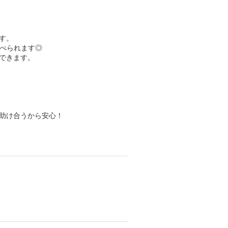
す。
べられます◎
できます。
で助け合うから安心！