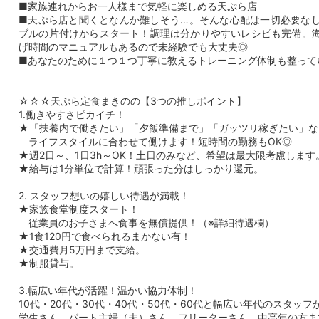
■家族連れからお一人様まで気軽に楽しめる天ぷら店
■天ぷら店と聞くとなんか難しそう…。そんな心配は一切必要な
ブルの片付けからスタート！調理は分かりやすいレシピも完備。
げ時間のマニュアルもあるので未経験でも大丈夫◎
■あなたのために１つ１つ丁寧に教えるトレーニング体制も整って
☆☆☆天ぷら定食まきのの【3つの推しポイント】
1.働きやすさピカイチ！
★「扶養内で働きたい」「夕飯準備まで」「ガッツリ稼ぎたい」な
ライフスタイルに合わせて働けます！短時間の勤務もOK◎
★週2日～、1日3h～OK！土日のみなど、希望は最大限考慮します
★給与は1分単位で計算！頑張った分はしっかり還元。
2. スタッフ想いの嬉しい待遇が満載！
★家族食堂制度スタート！
従業員のお子さまへ食事を無償提供！（※詳細待遇欄）
★1食120円で食べられるまかない有！
★交通費月5万円まで支給。
★制服貸与。
3.幅広い年代が活躍！温かい協力体制！
10代・20代・30代・40代・50代・60代と幅広い年代のスタッフ
学生さん、パート主婦（夫）さん、フリーターさん、中高年の方ま