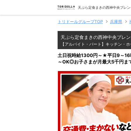
天ぷら定食まきの西神中央プレン
トリドールグループTOP
兵庫県
天ぷら定食まきの西神中央プレン
【アルバイト・パート】キッチン・ホ
土日祝時給1300円～★平日9～1
～OK◎お子さまが月最大5千円ま