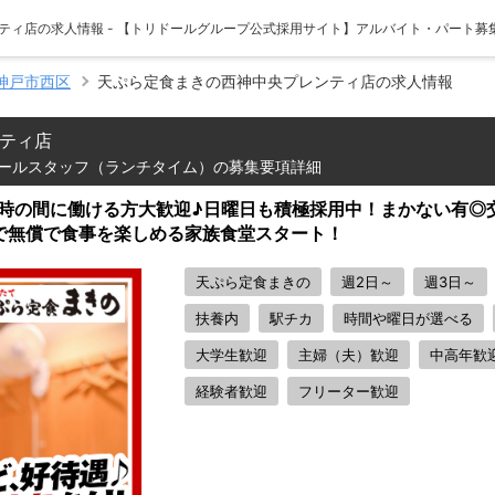
ティ店の求人情報 - 【トリドールグループ公式採用サイト】アルバイト・パート募
神戸市西区
天ぷら定食まきの西神中央プレンティ店の求人情報
ティ店
ールスタッフ（ランチタイム）の募集要項詳細
6時の間に働ける方大歓迎♪日曜日も積極採用中！まかない有◎交
で無償で食事を楽しめる家族食堂スタート！
天ぷら定食まきの
週2日～
週3日～
扶養内
駅チカ
時間や曜日が選べる
大学生歓迎
主婦（夫）歓迎
中高年歓
経験者歓迎
フリーター歓迎