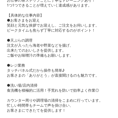
お仕事の各ステップごとに丁寧なトレーニングあり！
1つ1つできることが増えていく達成感があります。
【具体的な仕事内容】
●お客さまをお迎え
笑顔と元気な挨拶でお迎えし、ご注文をお伺いします。
ピークタイムも焦らず丁寧に対応するのがポイント！
●天ぷらの調理
注文が入ったら海老や野菜などを揚げ、
出来たてのおいしさを提供します。
ご飯やお味噌汁の準備もお願いします。
●レジ業務
タッチパネル式だから操作も簡単♪
お客さまの「ありがとう」が直接聞けるのも魅力です。
●洗い場/店内清掃
食洗機を積極的に活用！手荒れを防いで効率よく作業◎
カウンター周りや調理場の清掃をこまめに行っています。
忙しい時間帯もチームで声を掛け合い、
お客さまにできたてを提供します！