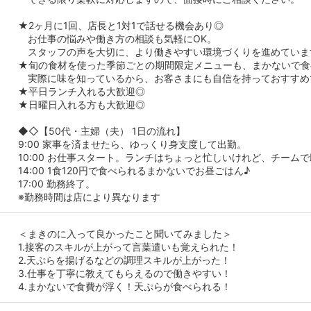
★2ヶ月に1回、店長と1対1で話せる機会あり◎
お仕事の悩みや働き方の相談も気軽にOK。
スタッフの声を大切に、より働きやすい環境づくりを進めていま
★旬の食材を使った季節ごとの期間限定メニューも、まかないで食
実際に味を知っているから、お客さまにも自信を持っておすすめ
★平日ランチ入れる大歓迎◎
★日曜日入れる方も大歓迎◎
◆◇【50代・主婦（夫） 1日の流れ】
9:00 家事を済ませたら、ゆっくり身支度して出勤。
10:00 お仕事スタート。ランチはちょっと忙しいけれど、チーム
14:00 1食120円で食べられるまかないでお昼ごはん♪
17:00 勤務終了。
※勤務時間は店により異なります
＜まきのに入って良かったこと聞いてみました＞
1.接客のスキルが上がって言葉遣いも覚えられた！
2.天ぷらを揚げるなどの調理スキルが上がった！
3.仕事を丁寧に教えてもらえるので働きやすい！
4.まかないで食費が浮く！天ぷらが食べられる！