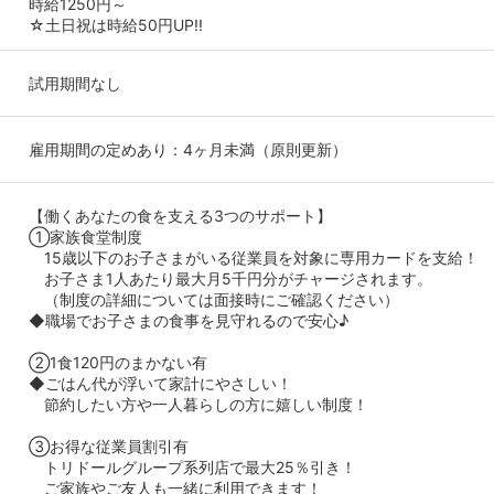
時給1250円～
☆土日祝は時給50円UP!!
試用期間なし
雇用期間の定めあり：4ヶ月未満（原則更新）
【働くあなたの食を支える3つのサポート】
①家族食堂制度
15歳以下のお子さまがいる従業員を対象に専用カードを支給！
お子さま1人あたり最大月5千円分がチャージされます。
（制度の詳細については面接時にご確認ください）
◆職場でお子さまの食事を見守れるので安心♪
②1食120円のまかない有
◆ごはん代が浮いて家計にやさしい！
節約したい方や一人暮らしの方に嬉しい制度！
③お得な従業員割引有
トリドールグループ系列店で最大25％引き！
ご家族やご友人も一緒に利用できます！