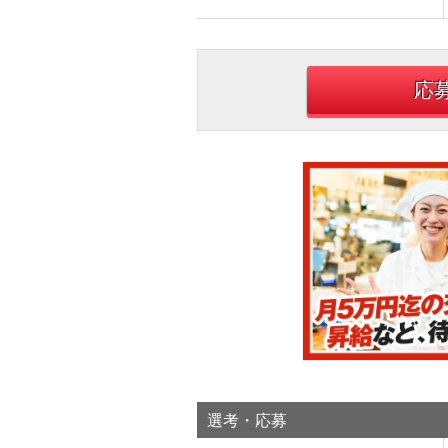
応
選考・応募