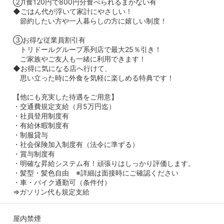
②1食120円で800円分食べられるまかない有
◆ごはん代が浮いて家計にやさしい！
節約したい方や一人暮らしの方に嬉しい制度！
③お得な従業員割引有
トリドールグループ系列店で最大25％引き！
ご家族やご友人も一緒に利用できます！
◆お得に気になる店へ行けて、
思い立った時に外食を気軽に楽しめる特典です！
【他にも充実した待遇をご用意】
・交通費規定支給（月5万円迄）
・社員登用制度有
・有給休暇制度有
・制服貸与
・社会保険加入制度有（法令に準ずる）
・賞与制度有
・明確な昇給システム有！頑張りはしっかり評価します。
・髪型・髪色自由 ※詳細は面接時にご確認ください
・車・バイク通勤可（条件付）
⇒ガソリン代も規定支給
屋内禁煙