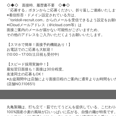
◇◆◇ 面接時、履歴書不要 ◇◆◇
「応募する」ボタンからご応募ください。折り返しご連絡いたしま
※着信拒否・ドメイン設定されている方は、
「toridoll-recruit.com」からのメールを受信できるよう設定を
※iCloudメールアドレス（＠icloud.com等）は
面接ご案内のメールが届かない可能性がございますため、
その他のアドレスをご入力いただくようお願いいたします。
【スマホで簡単！面接予約機能あり！】
お電話でのご応募も大歓迎！
(10:00～17:00/土日祝も受付中)
【スピード採用実施中！】
最短翌日面接も！面接は30分程度。
友達同士の応募もOK！
※お盆期間中は店舗により面接日程のご案内に通常よりお時間をい
(店舗NO.110651)
丸亀製麺は、打ち立て・茹でたてうどんを提供している、こだわり
100%国産小麦の風味が口いっぱいに広がる、自慢の麺が特長です