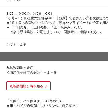
8:00～10:00で、週2日～OK！
1ヶ月～3ヶ月程度の短期もOK！【短期】で働きたい方も大歓迎で
★1週間毎の希望シフト制なので、家族やプライベートの予定も組
★「平日のみ」「土日のみ」「土日祝休み」など、
できる限り柔軟に対応しますので、面接時にご相談ください。
シフトによる
丸亀製麺龍ヶ崎店
茨城県龍ヶ崎市久保台４－１－８
丸亀製麺龍ヶ崎を知る
「久保台」バス停スグ、243号線沿い
★車・バイク通勤OK！ガソリン代も規定支給！