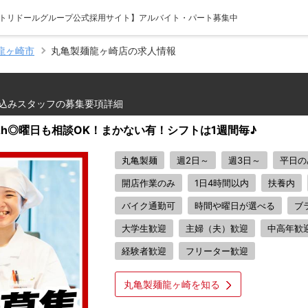
 【トリドールグループ公式採用サイト】アルバイト・パート募集中
龍ヶ崎市
丸亀製麺龍ヶ崎店の求人情報
込みスタッフの募集要項詳細
2h◎曜日も相談OK！まかない有！シフトは1週間毎♪
丸亀製麺
週2日～
週3日～
平日の
開店作業のみ
1日4時間以内
扶養内
バイク通勤可
時間や曜日が選べる
ブ
大学生歓迎
主婦（夫）歓迎
中高年歓
経験者歓迎
フリーター歓迎
丸亀製麺龍ヶ崎を知る