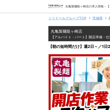
丸亀製麺龍ヶ崎店の求人情報 -
トリドールグループTOP
茨城県
丸亀製麺龍ヶ崎店
【アルバイト・パート】開店準備・仕
【朝の短時間だけ】週2日～／1日