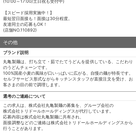
(10:00～17:00/土日祝も受付中)
【スピード採用実施中！】
最短翌日面接も！面接は30分程度。
友達同士の応募もOK！
(店舗NO.110892)
その他
ブランド説明
丸亀製麺は、打ち立て・茹でたてうどんを提供している、こだわり
のうどんチェーンです。
100%国産小麦の風味が口いっぱいに広がる、自慢の麺が特長です。
セルフサービス形式ながらキッチンスタッフが直接注文を受け、お
客さまの目の前で調理します。
選考のご連絡について
この求人は、株式会社丸亀製麺の募集を、グループ会社の
株式会社トリドールホールディングスが代行しています。
応募内容は株式会社丸亀製麺に共有され、
面接調整などのご連絡は株式会社トリドールホールディングスから
行うことがあります。