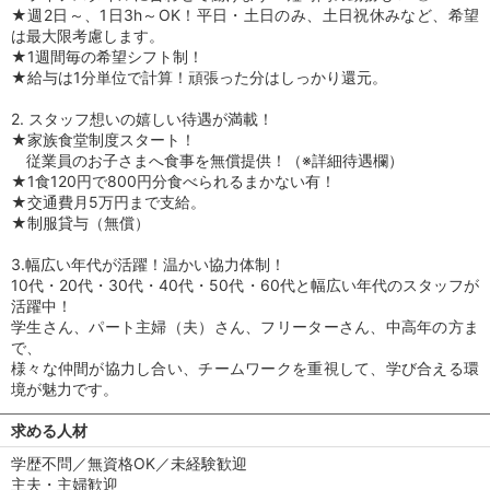
★週2日～、1日3h～OK！平日・土日のみ、土日祝休みなど、希望
は最大限考慮します。
★1週間毎の希望シフト制！
★給与は1分単位で計算！頑張った分はしっかり還元。
2. スタッフ想いの嬉しい待遇が満載！
★家族食堂制度スタート！
従業員のお子さまへ食事を無償提供！（※詳細待遇欄）
★1食120円で800円分食べられるまかない有！
★交通費月5万円まで支給。
★制服貸与（無償）
3.幅広い年代が活躍！温かい協力体制！
10代・20代・30代・40代・50代・60代と幅広い年代のスタッフが
活躍中！
学生さん、パート主婦（夫）さん、フリーターさん、中高年の方ま
で、
様々な仲間が協力し合い、チームワークを重視して、学び合える環
境が魅力です。
求める人材
学歴不問／無資格OK／未経験歓迎
主夫・主婦歓迎