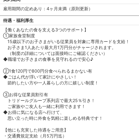
雇用期間の定めあり：4ヶ月未満（原則更新）
待遇・福利厚生
【働くあなたの食を支える3つのサポート】
①家族食堂制度
15歳以下のお子さまがいる従業員を対象に専用カードを支給！
お子さま1人あたり最大月1万円分がチャージされます。
（制度の詳細については面接時にご確認ください）
◆職場でお子さまの食事を見守れるので安心♪
②1食120円で800円分食べられるまかない有
◆ごはん代が浮いて家計にやさしい！
節約したい方や一人暮らしの方に嬉しい制度！
③お得な従業員割引有
トリドールグループ系列店で最大25％引き！
ご家族やご友人も一緒に利用できます！
◆お得に気になる店へ行けて、
思い立った時に外食を気軽に楽しめる特典です！
【他にも充実した待遇をご用意】
・交通費規定支給（月5万円迄）