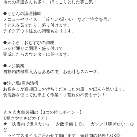
地元の常連さんも多く、ほっこりとした雰囲気！
●うどんの調理補助
メニューやサイズ、「冷たい/温かい」などご注文を伺い
うどんを茹でたり、盛り付けます。
テイクアウト注文の調理もあります。
●天ぷら・おむすびの調理
レシピ通りに調理・盛り付けて、
完成したらカウンターに並べます。
●レジ業務
自動釣銭機導入店もあるので、お会計もスムーズ。
●洗い場/店内清掃
お客さまが返却口にお持ちくださったお皿・おぼんを洗います。
食洗器を使って効率よく作業！手荒れの不安もナシ！
☆☆☆丸亀製麺の【3つの推しポイント】
1.働きやすさピカイチ！
★「扶養内で働きたい」「夕飯準備まで」「ガッツリ稼ぎたい」な
ど
ライフスタイルに合わせて働けます！短時間の勤務もOK◎