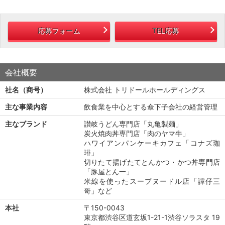
応募フォーム
TEL応募
会社概要
社名（商号）
株式会社 トリドールホールディングス
主な事業内容
飲食業を中心とする傘下子会社の経営管理
主なブランド
讃岐うどん専門店「丸亀製麺」
炭火焼肉丼専門店「肉のヤマ牛」
ハワイアンパンケーキカフェ「コナズ珈
琲」
切りたて揚げたてとんかつ・かつ丼専門店
「豚屋とん一」
米線を使ったスープヌードル店「譚仔三
哥」など
本社
〒150-0043
東京都渋谷区道玄坂1-21-1渋谷ソラスタ 19