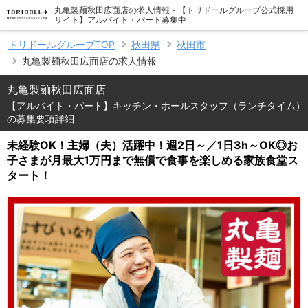
丸亀製麺秋田広面店の求人情報 - 【トリドールグループ公式採用
サイト】アルバイト・パート募集中
トリドールグループTOP
秋田県
秋田市
丸亀製麺秋田広面店の求人情報
丸亀製麺秋田広面店
【アルバイト・パート】キッチン・ホールスタッフ（ランチタイム）
の募集要項詳細
未経験OK！主婦（夫）活躍中！週2日～／1日3h～OK◎お
子さまが月最大1万円まで無償で食事を楽しめる家族食堂ス
タート！