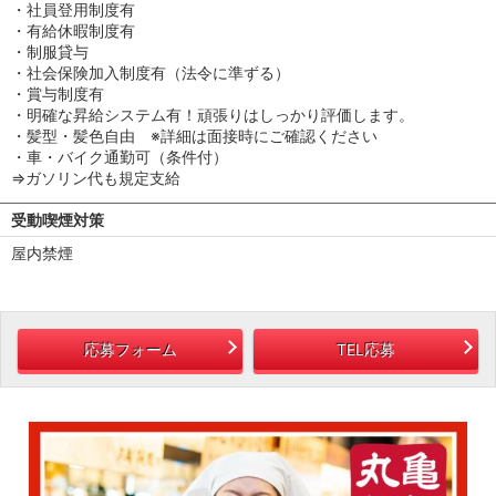
・社員登用制度有
・有給休暇制度有
・制服貸与
・社会保険加入制度有（法令に準ずる）
・賞与制度有
・明確な昇給システム有！頑張りはしっかり評価します。
・髪型・髪色自由 ※詳細は面接時にご確認ください
・車・バイク通勤可（条件付）
⇒ガソリン代も規定支給
受動喫煙対策
屋内禁煙
応募フォーム
TEL応募