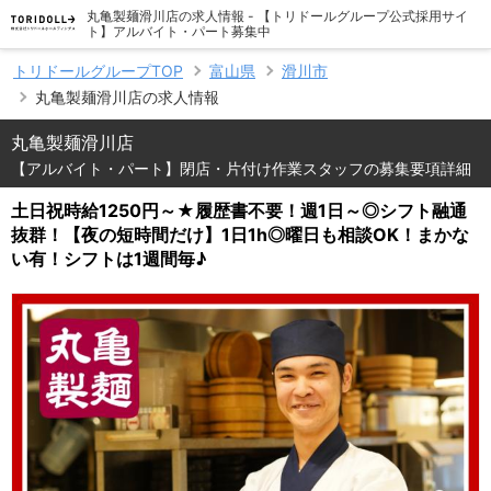
丸亀製麺滑川店の求人情報 - 【トリドールグループ公式採用サイ
ト】アルバイト・パート募集中
トリドールグループTOP
富山県
滑川市
丸亀製麺滑川店の求人情報
丸亀製麺滑川店
【アルバイト・パート】閉店・片付け作業スタッフの募集要項詳細
土日祝時給1250円～★履歴書不要！週1日～◎シフト融通
抜群！【夜の短時間だけ】1日1h◎曜日も相談OK！まかな
い有！シフトは1週間毎♪