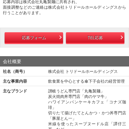
応募内容は株式会社丸亀製麺に共有され、
面接調整などのご連絡は株式会社トリドールホールディングスから
行うことがあります。
応募フォーム
TEL応募
会社概要
社名（商号）
株式会社 トリドールホールディングス
主な事業内容
飲食業を中心とする傘下子会社の経営管理
主なブランド
讃岐うどん専門店「丸亀製麺」
炭火焼肉丼専門店「肉のヤマ牛」
ハワイアンパンケーキカフェ「コナズ珈
琲」
切りたて揚げたてとんかつ・かつ丼専門店
「豚屋とん一」
米線を使ったスープヌードル店「譚仔三