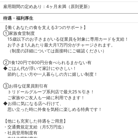
雇用期間の定めあり：4ヶ月未満（原則更新）
待遇・福利厚生
【働くあなたの食を支える3つのサポート】
①家族食堂制度
15歳以下のお子さまがいる従業員を対象に専用カードを支給！
お子さま1人あたり最大月1万円分がチャージされます。
（制度の詳細については面接時にご確認ください）
②1食120円で800円分食べられるまかない有
◆ごはん代が浮いて家計にやさしい！
節約したい方や一人暮らしの方に嬉しい制度！
③お得な従業員割引有
トリドールグループ系列店で最大25％引き！
ご家族やご友人も一緒に利用できます！
◆お得に気になる店へ行けて、
思い立った時に外食を気軽に楽しめる特典です！
【他にも充実した待遇をご用意】
・交通費規定支給（月5万円迄）
・社員登用制度有