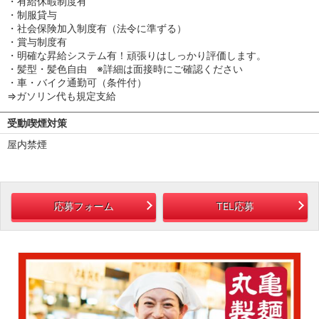
・有給休暇制度有
・制服貸与
・社会保険加入制度有（法令に準ずる）
・賞与制度有
・明確な昇給システム有！頑張りはしっかり評価します。
・髪型・髪色自由 ※詳細は面接時にご確認ください
・車・バイク通勤可（条件付）
⇒ガソリン代も規定支給
受動喫煙対策
屋内禁煙
応募フォーム
TEL応募