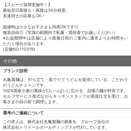
【スピード採用実施中！】
最短翌日面接も！面接は30分程度。
友達同士の応募もOK！
面接時は小さなお子さまも同席OKです◎
服装自由◎（常識の範囲内で私服・普段着でお越しください）
※お盆期間中は店舗により面接日程のご案内に通常よりお時間をい
ただく場合があります。
(店舗NO.110319)
その他
ブランド説明
丸亀製麺は、打ち立て・茹でたてうどんを提供している、こだわり
のうどんチェーンです。
100%国産小麦の風味が口いっぱいに広がる、自慢の麺が特長です。
セルフサービス形式ながらキッチンスタッフが直接注文を受け、お
客さまの目の前で調理します。
選考のご連絡について
この求人は、株式会社丸亀製麺の募集を、グループ会社の
株式会社トリドールホールディングスが代行しています。