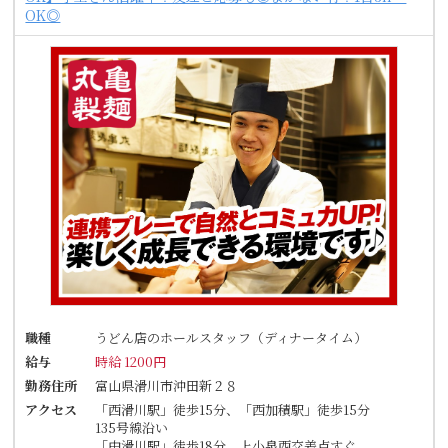
OK◎
職種
うどん店のホールスタッフ（ディナータイム）
給与
時給 1200円
勤務住所
富山県滑川市沖田新２８
アクセス
「西滑川駅」徒歩15分、「西加積駅」徒歩15分
135号線沿い
「中滑川駅」徒歩18分、上小泉西交差点すぐ