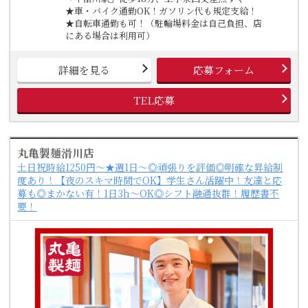
★車・バイク通勤OK！ガソリン代も規定支給！
★自転車通勤も可！（駐輪場料金は自己負担、店
にある場合は利用可）
詳細を見る
応募フォーム
TEL応募
丸亀製麺滑川店
土日祝時給1250円～★週1日～◎頑張りを評価◎明確な昇給制
度あり！【夜のスキマ時間でOK】学生さん活躍中！友達と応
募も◎まかない有！1日3h～OK◎シフト融通抜群！履歴書不
要！