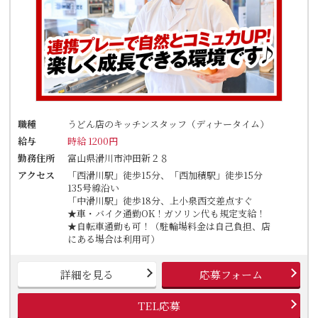
職種
うどん店のキッチンスタッフ（ディナータイム）
給与
時給 1200円
勤務住所
富山県滑川市沖田新２８
アクセス
「西滑川駅」徒歩15分、「西加積駅」徒歩15分
135号線沿い
「中滑川駅」徒歩18分、上小泉西交差点すぐ
★車・バイク通勤OK！ガソリン代も規定支給！
★自転車通勤も可！（駐輪場料金は自己負担、店
にある場合は利用可）
詳細を見る
応募フォーム
TEL応募