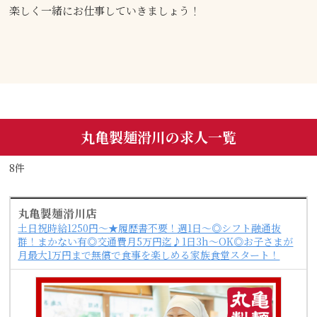
楽しく一緒にお仕事していきましょう！
丸亀製麺滑川の求人一覧
8件
丸亀製麺滑川店
土日祝時給1250円～★履歴書不要！週1日～◎シフト融通抜
群！まかない有◎交通費月5万円迄♪1日3h～OK◎お子さまが
月最大1万円まで無償で食事を楽しめる家族食堂スタート！