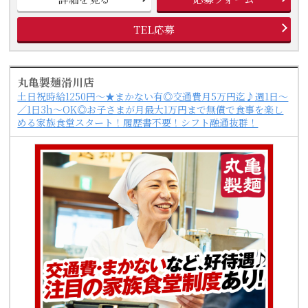
TEL応募
丸亀製麺滑川店
土日祝時給1250円～★まかない有◎交通費月5万円迄♪週1日～
／1日3h～OK◎お子さまが月最大1万円まで無償で食事を楽し
める家族食堂スタート！履歴書不要！シフト融通抜群！