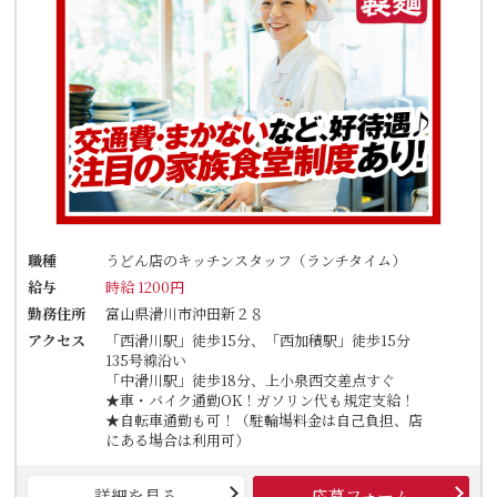
職種
うどん店のキッチンスタッフ（ランチタイム）
給与
時給 1200円
勤務住所
富山県滑川市沖田新２８
アクセス
「西滑川駅」徒歩15分、「西加積駅」徒歩15分
135号線沿い
「中滑川駅」徒歩18分、上小泉西交差点すぐ
★車・バイク通勤OK！ガソリン代も規定支給！
★自転車通勤も可！（駐輪場料金は自己負担、店
にある場合は利用可）
詳細を見る
応募フォーム