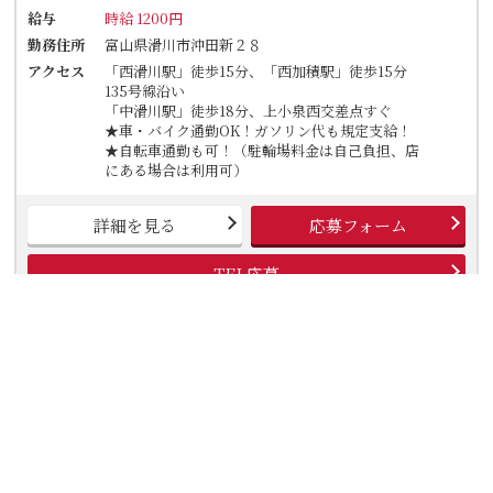
給与
時給 1200円
勤務住所
富山県滑川市沖田新２８
アクセス
「西滑川駅」徒歩15分、「西加積駅」徒歩15分
135号線沿い
「中滑川駅」徒歩18分、上小泉西交差点すぐ
★車・バイク通勤OK！ガソリン代も規定支給！
★自転車通勤も可！（駐輪場料金は自己負担、店
にある場合は利用可）
詳細を見る
応募フォーム
TEL応募
丸亀製麺滑川店
丸亀製麺の製麺スタッフ☆こだわりの麺職人さん大募集！！社
保制度ありで安心◎