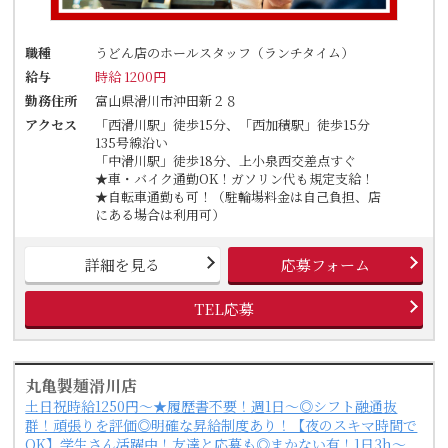
職種
うどん店のホールスタッフ（ランチタイム）
給与
時給 1200円
勤務住所
富山県滑川市沖田新２８
アクセス
「西滑川駅」徒歩15分、「西加積駅」徒歩15分
135号線沿い
「中滑川駅」徒歩18分、上小泉西交差点すぐ
★車・バイク通勤OK！ガソリン代も規定支給！
★自転車通勤も可！（駐輪場料金は自己負担、店
にある場合は利用可）
詳細を見る
応募フォーム
TEL応募
丸亀製麺滑川店
土日祝時給1250円～★履歴書不要！週1日～◎シフト融通抜
群！頑張りを評価◎明確な昇給制度あり！【夜のスキマ時間で
OK】学生さん活躍中！友達と応募も◎まかない有！1日3h～