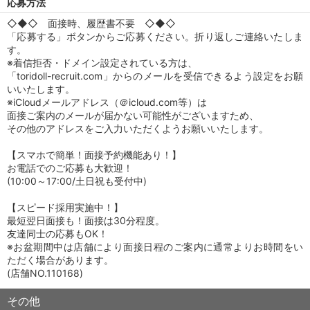
応募方法
◇◆◇ 面接時、履歴書不要 ◇◆◇
「応募する」ボタンからご応募ください。折り返しご連絡いたしま
す。
※着信拒否・ドメイン設定されている方は、
「toridoll-recruit.com」からのメールを受信できるよう設定をお願
いいたします。
※iCloudメールアドレス（＠icloud.com等）は
面接ご案内のメールが届かない可能性がございますため、
その他のアドレスをご入力いただくようお願いいたします。
【スマホで簡単！面接予約機能あり！】
お電話でのご応募も大歓迎！
(10:00～17:00/土日祝も受付中)
【スピード採用実施中！】
最短翌日面接も！面接は30分程度。
友達同士の応募もOK！
※お盆期間中は店舗により面接日程のご案内に通常よりお時間をい
ただく場合があります。
(店舗NO.110168)
その他