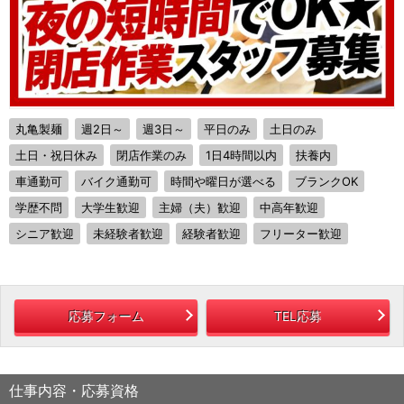
丸亀製麺
週2日～
週3日～
平日のみ
土日のみ
土日・祝日休み
閉店作業のみ
1日4時間以内
扶養内
車通勤可
バイク通勤可
時間や曜日が選べる
ブランクOK
学歴不問
大学生歓迎
主婦（夫）歓迎
中高年歓迎
シニア歓迎
未経験者歓迎
経験者歓迎
フリーター歓迎
応募フォーム
TEL応募
仕事内容・応募資格