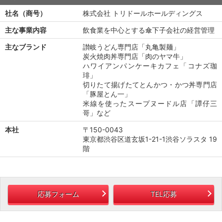
社名（商号）
株式会社 トリドールホールディングス
主な事業内容
飲食業を中心とする傘下子会社の経営管理
主なブランド
讃岐うどん専門店「丸亀製麺」
炭火焼肉丼専門店「肉のヤマ牛」
ハワイアンパンケーキカフェ「コナズ珈
琲」
切りたて揚げたてとんかつ・かつ丼専門店
「豚屋とん一」
米線を使ったスープヌードル店「譚仔三
哥」など
本社
〒150-0043
東京都渋谷区道玄坂1-21-1渋谷ソラスタ 19
階
応募フォーム
TEL応募