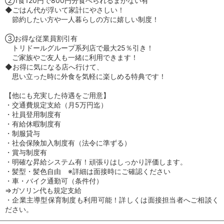
②1食120円で800円分食べられるまかない有
◆ごはん代が浮いて家計にやさしい！
節約したい方や一人暮らしの方に嬉しい制度！
③お得な従業員割引有
トリドールグループ系列店で最大25％引き！
ご家族やご友人も一緒に利用できます！
◆お得に気になる店へ行けて、
思い立った時に外食を気軽に楽しめる特典です！
【他にも充実した待遇をご用意】
・交通費規定支給（月5万円迄）
・社員登用制度有
・有給休暇制度有
・制服貸与
・社会保険加入制度有（法令に準ずる）
・賞与制度有
・明確な昇給システム有！頑張りはしっかり評価します。
・髪型・髪色自由 ※詳細は面接時にご確認ください
・車・バイク通勤可（条件付）
⇒ガソリン代も規定支給
・企業主導型保育制度も利用可能！詳しくは面接担当者へご相談く
ださい。