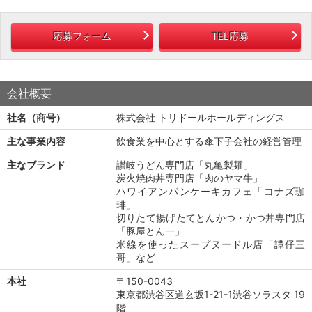
応募フォーム
TEL応募
会社概要
社名（商号）
株式会社 トリドールホールディングス
主な事業内容
飲食業を中心とする傘下子会社の経営管理
主なブランド
讃岐うどん専門店「丸亀製麺」
炭火焼肉丼専門店「肉のヤマ牛」
ハワイアンパンケーキカフェ「コナズ珈
琲」
切りたて揚げたてとんかつ・かつ丼専門店
「豚屋とん一」
米線を使ったスープヌードル店「譚仔三
哥」など
本社
〒150-0043
東京都渋谷区道玄坂1-21-1渋谷ソラスタ 19
階