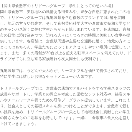
【岡山県倉敷市のトリドールグループ、学生にとっての憩いの場】
岡山県倉敷市、美観地区の風情ある街並みや、豊かな自然に恵まれたこの地
で、トリドールグループは丸亀製麺を含む複数のブランドで5店舗を展開
し、地元の方々や観光客、そして倉敷芸術科学大学や倉敷市立短期大学など
のキャンパス近くに住む学生たちからも親しまれています。各店舗は、倉敷
市の日常に溶け込みつつ、訪れる人々にくつろぎの時間と美味しい食事を提
供しています。各店舗は、倉敷駅周辺や主要な交通路に近く、地元の方々に
とってはもちろん、学生たちにとってもアクセスしやすい場所に位置してい
ます。また、多くの店舗が30台以上を超える駐車スペースを備えており、ド
ライブがてらに立ち寄る家族連れや友人同士にも便利です。
丸亀製麺では、うどんや天ぷらが、リーズナブルな価格で提供されており、
特に学生には嬉しいお得なセットメニューが人気です。
トリドールグループでは、倉敷市の店舗でアルバイトをする学生スタッフの
成長をサポートし、学業との両立を考慮した柔軟なシフト対応や、接客スキ
ルやチームワークを養うための研修プログラムを提供しています。これによ
り、社会人としての基礎スキルを身につけることができます。倉敷市で新し
い挑戦を始め、トリドールグループの一員として地域社会に貢献したい学生
の皆さんからのご応募をお待ちしています。一緒に、倉敷市の食文化を盛り
上げていきましょう。