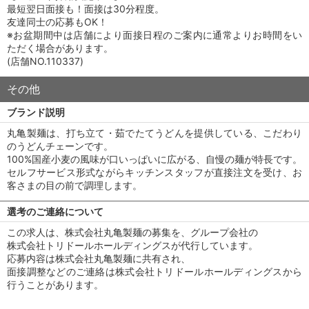
最短翌日面接も！面接は30分程度。
友達同士の応募もOK！
※お盆期間中は店舗により面接日程のご案内に通常よりお時間をい
ただく場合があります。
(店舗NO.110337)
その他
ブランド説明
丸亀製麺は、打ち立て・茹でたてうどんを提供している、こだわり
のうどんチェーンです。
100%国産小麦の風味が口いっぱいに広がる、自慢の麺が特長です。
セルフサービス形式ながらキッチンスタッフが直接注文を受け、お
客さまの目の前で調理します。
選考のご連絡について
この求人は、株式会社丸亀製麺の募集を、グループ会社の
株式会社トリドールホールディングスが代行しています。
応募内容は株式会社丸亀製麺に共有され、
面接調整などのご連絡は株式会社トリドールホールディングスから
行うことがあります。