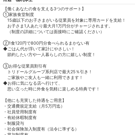
【働くあなたの食を支える3つのサポート】
①家族食堂制度
15歳以下のお子さまがいる従業員を対象に専用カードを支給！
お子さま1人あたり最大月1万円分がチャージされます。
（制度の詳細については面接時にご確認ください）
②1食120円で800円分食べられるまかない有
◆ごはん代が浮いて家計にやさしい！
節約したい方や一人暮らしの方に嬉しい制度！
③お得な従業員割引有
トリドールグループ系列店で最大25％引き！
ご家族やご友人も一緒に利用できます！
◆お得に気になる店へ行けて、
思い立った時に外食を気軽に楽しめる特典です！
【他にも充実した待遇をご用意】
・交通費規定支給（月5万円迄）
・社員登用制度有
・有給休暇制度有
・制服貸与
・社会保険加入制度有（法令に準ずる）
・賞与制度有