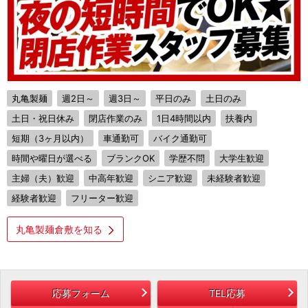
丸亀製麺
週2日～
週3日～
平日のみ
土日のみ
土日・祝日休み
閉店作業のみ
1日4時間以内
扶養内
短期（3ヶ月以内）
車通勤可
バイク通勤可
時間や曜日が選べる
ブランクOK
学歴不問
大学生歓迎
主婦（夫）歓迎
中高年歓迎
シニア歓迎
未経験者歓迎
経験者歓迎
フリーター歓迎
丸亀製麺倉敷を知る
応募フォーム
TEL応募