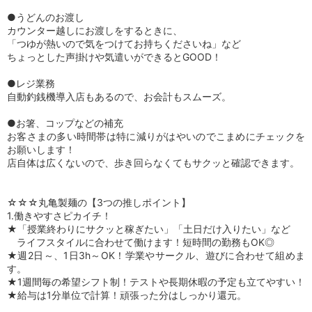
●うどんのお渡し
カウンター越しにお渡しをするときに、
「つゆが熱いので気をつけてお持ちくださいね」など
ちょっとした声掛けや気遣いができるとGOOD！
●レジ業務
自動釣銭機導入店もあるので、お会計もスムーズ。
●お箸、コップなどの補充
お客さまの多い時間帯は特に減りがはやいのでこまめにチェックを
お願いします！
店自体は広くないので、歩き回らなくてもサクッと確認できます。
☆☆☆丸亀製麺の【3つの推しポイント】
1.働きやすさピカイチ！
★「授業終わりにサクッと稼ぎたい」「土日だけ入りたい」など
ライフスタイルに合わせて働けます！短時間の勤務もOK◎
★週2日～、1日3h～OK！学業やサークル、遊びに合わせて組めま
す。
★1週間毎の希望シフト制！テストや長期休暇の予定も立てやすい！
★給与は1分単位で計算！頑張った分はしっかり還元。