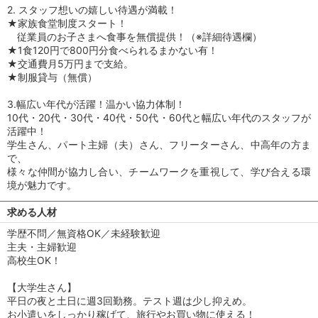
2. スタッフ想いの嬉しい待遇が満載！
★家族食堂制度スタート！
従業員のお子さまへ食事を無償提供！（※詳細待遇欄）
★1食120円で800円分食べられるまかない有！
★交通費月5万円まで支給。
★制服貸与（無償）
3.幅広い年代が活躍！温かい協力体制！
10代・20代・30代・40代・50代・60代と幅広い年代のスタッフが
活躍中！
学生さん、パート主婦（夫）さん、フリーターさん、中高年の方ま
で、
様々な仲間が協力し合い、チームワークを重視して、学び合える環
境が魅力です。
求める人材
学歴不問／無資格OK／未経験歓迎
主夫・主婦歓迎
高校生OK！
【大学生さん】
平日の夜と土日に週3回勤務。テスト週は少し抑えめ。
お小遣いをしっかり稼げて、旅行やお買い物に使える！