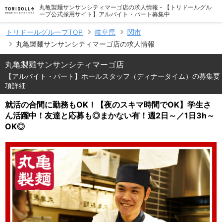
丸亀製麺サンサンシティマーゴ店の求人情報 - 【トリドールグル
ープ公式採用サイト】アルバイト・パート募集中
トリドールグループTOP
岐阜県
関市
丸亀製麺サンサンシティマーゴ店の求人情報
丸亀製麺サンサンシティマーゴ店
【アルバイト・パート】ホールスタッフ（ディナータイム）の募集要
項詳細
就活の合間に勤務もOK！【夜のスキマ時間でOK】学生さ
ん活躍中！友達と応募も◎まかない有！週2日～／1日3h～
OK◎