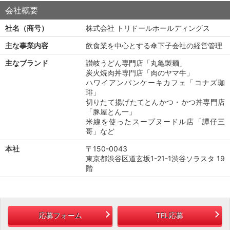
会社概要
社名（商号）
株式会社 トリドールホールディングス
主な事業内容
飲食業を中心とする傘下子会社の経営管理
主なブランド
讃岐うどん専門店「丸亀製麺」
炭火焼肉丼専門店「肉のヤマ牛」
ハワイアンパンケーキカフェ「コナズ珈
琲」
切りたて揚げたてとんかつ・かつ丼専門店
「豚屋とん一」
米線を使ったスープヌードル店「譚仔三
哥」など
本社
〒150-0043
東京都渋谷区道玄坂1-21-1渋谷ソラスタ 19
階
応募フォーム
TEL応募