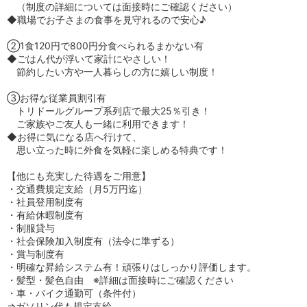
（制度の詳細については面接時にご確認ください）
◆職場でお子さまの食事を見守れるので安心♪
②1食120円で800円分食べられるまかない有
◆ごはん代が浮いて家計にやさしい！
節約したい方や一人暮らしの方に嬉しい制度！
③お得な従業員割引有
トリドールグループ系列店で最大25％引き！
ご家族やご友人も一緒に利用できます！
◆お得に気になる店へ行けて、
思い立った時に外食を気軽に楽しめる特典です！
【他にも充実した待遇をご用意】
・交通費規定支給（月5万円迄）
・社員登用制度有
・有給休暇制度有
・制服貸与
・社会保険加入制度有（法令に準ずる）
・賞与制度有
・明確な昇給システム有！頑張りはしっかり評価します。
・髪型・髪色自由 ※詳細は面接時にご確認ください
・車・バイク通勤可（条件付）
⇒ガソリン代も規定支給