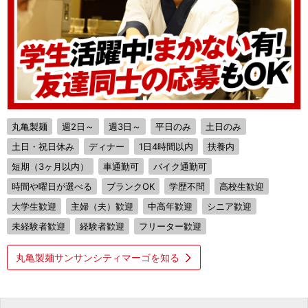
丸亀製麺
週2日～
週3日～
平日のみ
土日のみ
土日・祝日休み
ディナー
1日4時間以内
扶養内
短期（3ヶ月以内）
車通勤可
バイク通勤可
時間や曜日が選べる
ブランクOK
学歴不問
高校生歓迎
大学生歓迎
主婦（夫）歓迎
中高年歓迎
シニア歓迎
未経験者歓迎
経験者歓迎
フリーター歓迎
丸亀製麺サンサンシティマーゴを知る