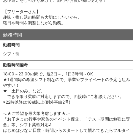
お小遣いをしっかり稼げて、旅行やお買い物に使える！
【フリーターさん】
趣味・推し活の時間も大切にしたいから、
曜日や時間を調整しながら勤務。
勤務時間
勤務時間
シフト制
勤務時間備考
18:00～23:00の間で、週2日～、1日3時間～OK！
★1週間毎の希望シフト制なので、学業やプライベートの予定も組み
やすい！
★「土日のみ」など、
できる限り柔軟に対応しますので、面接時にご相談ください。
※22時以降は18歳以上(例外事由2号)
･｡★ご希望を最大限考慮します★｡･
「お子さまの行事や家族のイベント優先」「テスト期間は勉強に専
念」等、シフト柔軟対応♪
はじめは少ない日数・時間からスタートして慣れてきたらフルタイ