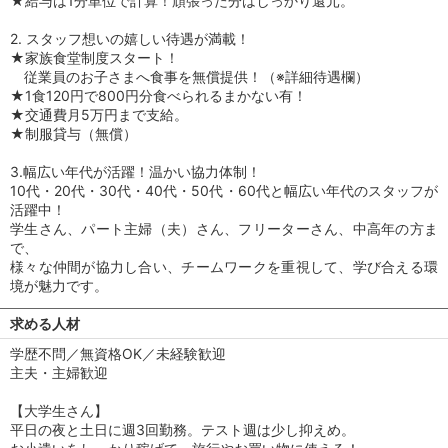
★給与は1分単位で計算！頑張った分はしっかり還元。
2. スタッフ想いの嬉しい待遇が満載！
★家族食堂制度スタート！
従業員のお子さまへ食事を無償提供！（※詳細待遇欄）
★1食120円で800円分食べられるまかない有！
★交通費月5万円まで支給。
★制服貸与（無償）
3.幅広い年代が活躍！温かい協力体制！
10代・20代・30代・40代・50代・60代と幅広い年代のスタッフが
活躍中！
学生さん、パート主婦（夫）さん、フリーターさん、中高年の方ま
で、
様々な仲間が協力し合い、チームワークを重視して、学び合える環
境が魅力です。
求める人材
学歴不問／無資格OK／未経験歓迎
主夫・主婦歓迎
【大学生さん】
平日の夜と土日に週3回勤務。テスト週は少し抑えめ。