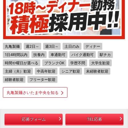
丸亀製麺
週2日～
週3日～
土日のみ
ディナー
1日4時間以内
扶養内
車通勤可
バイク通勤可
駅チカ
時間や曜日が選べる
ブランクOK
学歴不問
大学生歓迎
主婦（夫）歓迎
中高年歓迎
シニア歓迎
未経験者歓迎
経験者歓迎
フリーター歓迎
丸亀製麺さいたま中央を知る
応募フォーム
TEL応募