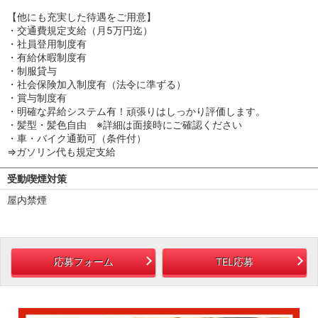
【他にも充実した待遇をご用意】
・交通費規定支給（月5万円迄）
・社員登用制度有
・有給休暇制度有
・制服貸与
・社会保険加入制度有（法令に準ずる）
・賞与制度有
・明確な昇給システム有！頑張りはしっかり評価します。
・髪型・髪色自由 ※詳細は面接時にご確認ください
・車・バイク通勤可（条件付）
⇒ガソリン代も規定支給
受動喫煙対策
屋内禁煙
応募フォーム
TEL応募