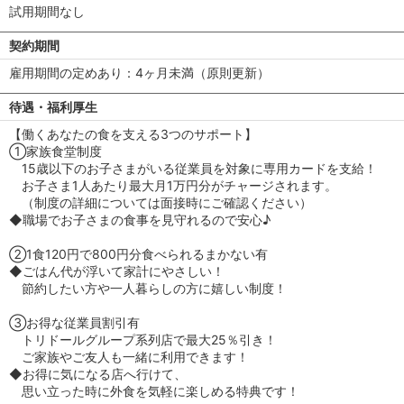
試用期間なし
契約期間
雇用期間の定めあり：4ヶ月未満（原則更新）
待遇・福利厚生
【働くあなたの食を支える3つのサポート】
①家族食堂制度
15歳以下のお子さまがいる従業員を対象に専用カードを支給！
お子さま1人あたり最大月1万円分がチャージされます。
（制度の詳細については面接時にご確認ください）
◆職場でお子さまの食事を見守れるので安心♪
②1食120円で800円分食べられるまかない有
◆ごはん代が浮いて家計にやさしい！
節約したい方や一人暮らしの方に嬉しい制度！
③お得な従業員割引有
トリドールグループ系列店で最大25％引き！
ご家族やご友人も一緒に利用できます！
◆お得に気になる店へ行けて、
思い立った時に外食を気軽に楽しめる特典です！