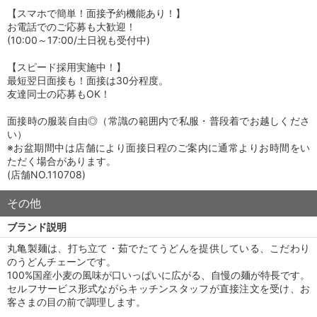
【スマホで簡単！面接予約機能あり！】
お電話でのご応募も大歓迎！
(10:00～17:00/土日祝も受付中)
【スピード採用実施中！】
最短翌日面接も！面接は30分程度。
友達同士の応募もOK！
面接時の服装自由◎（常識の範囲内で私服・普段着でお越しくださ
い）
※お盆期間中は店舗により面接日程のご案内に通常よりお時間をい
ただく場合があります。
(店舗NO.110708)
その他
ブランド説明
丸亀製麺は、打ち立て・茹でたてうどんを提供している、こだわり
のうどんチェーンです。
100%国産小麦の風味が口いっぱいに広がる、自慢の麺が特長です。
セルフサービス形式ながらキッチンスタッフが直接注文を受け、お
客さまの目の前で調理します。