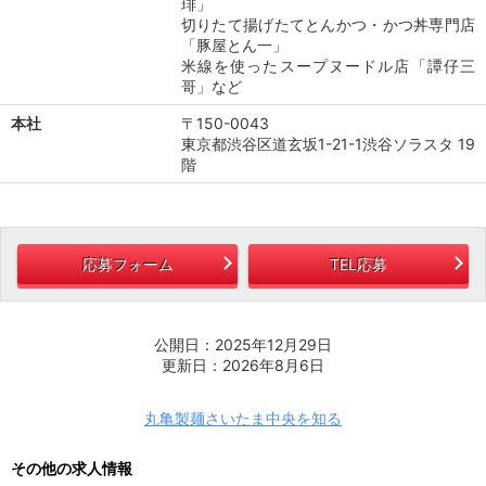
琲」
切りたて揚げたてとんかつ・かつ丼専門店
「豚屋とん一」
米線を使ったスープヌードル店「譚仔三
哥」など
本社
〒150-0043
東京都渋谷区道玄坂1-21-1渋谷ソラスタ 19
階
応募フォーム
TEL応募
公開日：2025年12月29日
更新日：2026年8月6日
丸亀製麺さいたま中央を知る
その他の求人情報