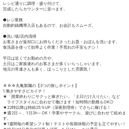
レシピ通りに調理・盛り付けて、
完成したらカウンターに並べます。
●レジ業務
自動釣銭機導入店もあるので、お会計もスムーズ。
●洗い場/店内清掃
お客さまが返却口にお持ちくださったお皿・おぼんを洗います。
食洗器を使って効率よく作業！手荒れの不安もナシ！
平日は近くでお勤めの方や、
土日はご家族連れのお客さまが多くいらっしゃいます。
地元の常連さんも多く、ほっこりとした雰囲気！
☆☆☆丸亀製麺の【3つの推しポイント】
1.働きやすさピカイチ！
★「授業終わりにサクッと稼ぎたい」「土日だけ入りたい」など
ライフスタイルに合わせて働けます！短時間の勤務もOK◎
★22時以降は時給25％UP（深夜割増有）でさらに稼げる！
★週2日～、1日3h～OK！学業やサークル、遊びに合わせて組めま
す。
★1週間毎の希望シフト制！テストや長期休暇の予定も立てやすい！