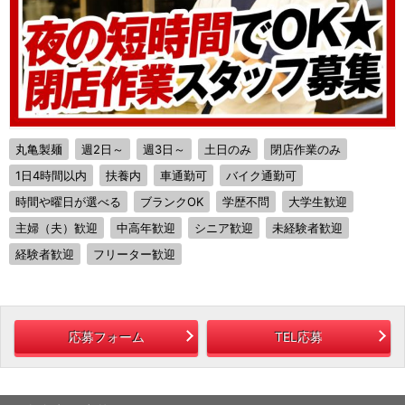
丸亀製麺
週2日～
週3日～
土日のみ
閉店作業のみ
1日4時間以内
扶養内
車通勤可
バイク通勤可
時間や曜日が選べる
ブランクOK
学歴不問
大学生歓迎
主婦（夫）歓迎
中高年歓迎
シニア歓迎
未経験者歓迎
経験者歓迎
フリーター歓迎
応募フォーム
TEL応募