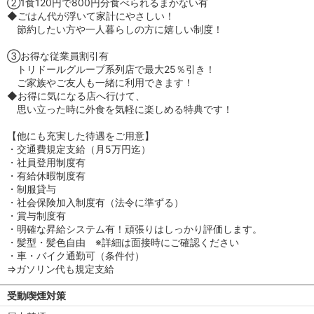
②1食120円で800円分食べられるまかない有
◆ごはん代が浮いて家計にやさしい！
節約したい方や一人暮らしの方に嬉しい制度！
③お得な従業員割引有
トリドールグループ系列店で最大25％引き！
ご家族やご友人も一緒に利用できます！
◆お得に気になる店へ行けて、
思い立った時に外食を気軽に楽しめる特典です！
【他にも充実した待遇をご用意】
・交通費規定支給（月5万円迄）
・社員登用制度有
・有給休暇制度有
・制服貸与
・社会保険加入制度有（法令に準ずる）
・賞与制度有
・明確な昇給システム有！頑張りはしっかり評価します。
・髪型・髪色自由 ※詳細は面接時にご確認ください
・車・バイク通勤可（条件付）
⇒ガソリン代も規定支給
受動喫煙対策