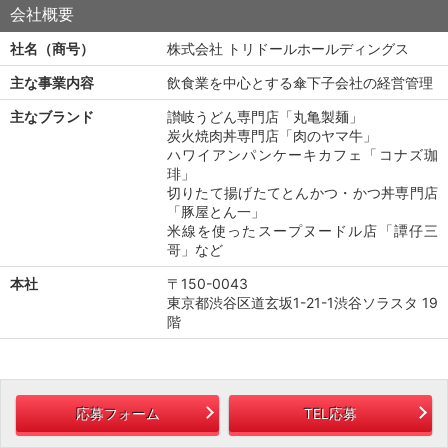
会社概要
社名（商号）
株式会社 トリドールホールディングス
主な事業内容
飲食業を中心とする傘下子会社の経営管理
主なブランド
讃岐うどん専門店「丸亀製麺」
炭火焼肉丼専門店「肉のヤマ牛」
ハワイアンパンケーキカフェ「コナズ珈
琲」
切りたて揚げたてとんかつ・かつ丼専門店
「豚屋とん一」
米線を使ったスープヌードル店「譚仔三
哥」など
本社
〒150-0043
東京都渋谷区道玄坂1-21-1渋谷ソラスタ 19
階
応募フォーム
TEL応募