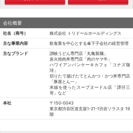
会社概要
社名（商号）
株式会社 トリドールホールディングス
主な事業内容
飲食業を中心とする傘下子会社の経営管理
主なブランド
讃岐うどん専門店「丸亀製麺」
炭火焼肉丼専門店「肉のヤマ牛」
ハワイアンパンケーキカフェ「コナズ珈
琲」
切りたて揚げたてとんかつ・かつ丼専門店
「豚屋とん一」
米線を使ったスープヌードル店「譚仔三
哥」など
本社
〒150-0043
東京都渋谷区道玄坂1-21-1渋谷ソラスタ 19
階