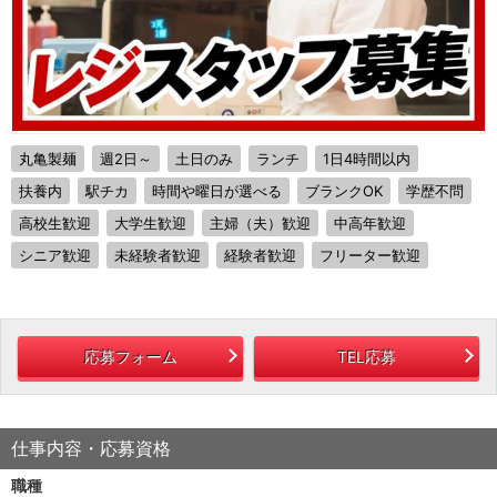
丸亀製麺
週2日～
土日のみ
ランチ
1日4時間以内
扶養内
駅チカ
時間や曜日が選べる
ブランクOK
学歴不問
高校生歓迎
大学生歓迎
主婦（夫）歓迎
中高年歓迎
シニア歓迎
未経験者歓迎
経験者歓迎
フリーター歓迎
応募フォーム
TEL応募
仕事内容・応募資格
職種