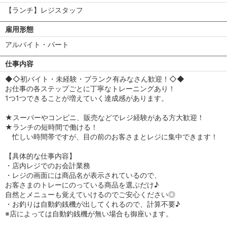
【ランチ】レジスタッフ
雇用形態
アルバイト・パート
仕事内容
◆◇初バイト・未経験・ブランク有みなさん歓迎！◇◆
お仕事の各ステップごとに丁寧なトレーニングあり！
1つ1つできることが増えていく達成感があります。
★スーパーやコンビニ、販売などでレジ経験がある方大歓迎！
★ランチの短時間で働ける！
忙しい時間帯ですが、目の前のお客さまとレジに集中できます！
【具体的な仕事内容】
・店内レジでのお会計業務
・レジの画面には商品名が表示されているので、
お客さまのトレーにのっている商品を選ぶだけ♪
自然とメニューも覚えていけるのでご安心ください◎
・お釣りは自動釣銭機が出してくれるので、計算不要♪
※店によっては自動釣銭機が無い場合も御座います。