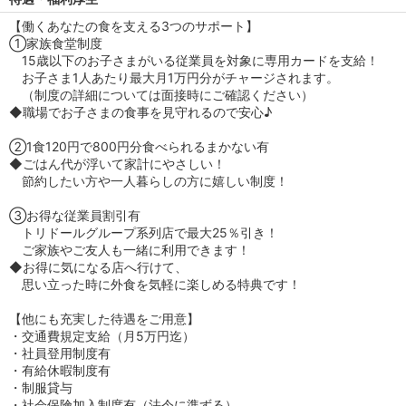
【働くあなたの食を支える3つのサポート】
①家族食堂制度
15歳以下のお子さまがいる従業員を対象に専用カードを支給！
お子さま1人あたり最大月1万円分がチャージされます。
（制度の詳細については面接時にご確認ください）
◆職場でお子さまの食事を見守れるので安心♪
②1食120円で800円分食べられるまかない有
◆ごはん代が浮いて家計にやさしい！
節約したい方や一人暮らしの方に嬉しい制度！
③お得な従業員割引有
トリドールグループ系列店で最大25％引き！
ご家族やご友人も一緒に利用できます！
◆お得に気になる店へ行けて、
思い立った時に外食を気軽に楽しめる特典です！
【他にも充実した待遇をご用意】
・交通費規定支給（月5万円迄）
・社員登用制度有
・有給休暇制度有
・制服貸与
・社会保険加入制度有（法令に準ずる）