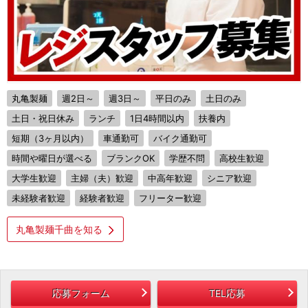
丸亀製麺
週2日～
週3日～
平日のみ
土日のみ
土日・祝日休み
ランチ
1日4時間以内
扶養内
短期（3ヶ月以内）
車通勤可
バイク通勤可
時間や曜日が選べる
ブランクOK
学歴不問
高校生歓迎
大学生歓迎
主婦（夫）歓迎
中高年歓迎
シニア歓迎
未経験者歓迎
経験者歓迎
フリーター歓迎
丸亀製麺千曲を知る
応募フォーム
TEL応募