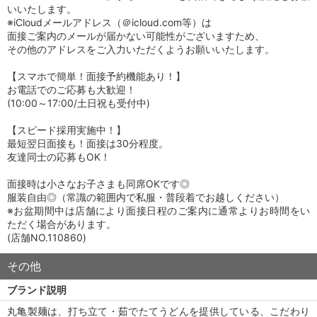
いいたします。
※iCloudメールアドレス（＠icloud.com等）は
面接ご案内のメールが届かない可能性がございますため、
その他のアドレスをご入力いただくようお願いいたします。
【スマホで簡単！面接予約機能あり！】
お電話でのご応募も大歓迎！
(10:00～17:00/土日祝も受付中)
【スピード採用実施中！】
最短翌日面接も！面接は30分程度。
友達同士の応募もOK！
面接時は小さなお子さまも同席OKです◎
服装自由◎（常識の範囲内で私服・普段着でお越しください）
※お盆期間中は店舗により面接日程のご案内に通常よりお時間をい
ただく場合があります。
(店舗NO.110860)
その他
ブランド説明
丸亀製麺は、打ち立て・茹でたてうどんを提供している、こだわり