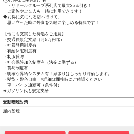
トリドールグループ系列店で最大25％引き！
ご家族やご友人も一緒に利用できます！
◆お得に気になる店へ行けて、
思い立った時に外食を気軽に楽しめる特典です！
【他にも充実した待遇をご用意】
・交通費規定支給（月5万円迄）
・社員登用制度有
・有給休暇制度有
・制服貸与
・社会保険加入制度有（法令に準ずる）
・賞与制度有
・明確な昇給システム有！頑張りはしっかり評価します。
・髪型・髪色自由 ※詳細は面接時にご確認ください
・車・バイク通勤可（条件付）
⇒ガソリン代も規定支給
受動喫煙対策
屋内禁煙