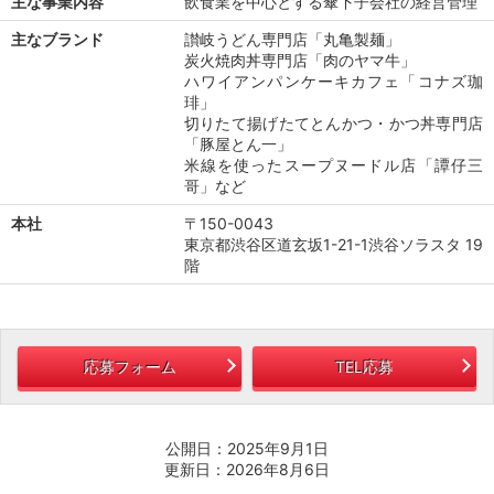
主な事業内容
飲食業を中心とする傘下子会社の経営管理
主なブランド
讃岐うどん専門店「丸亀製麺」
炭火焼肉丼専門店「肉のヤマ牛」
ハワイアンパンケーキカフェ「コナズ珈
琲」
切りたて揚げたてとんかつ・かつ丼専門店
「豚屋とん一」
米線を使ったスープヌードル店「譚仔三
哥」など
本社
〒150-0043
東京都渋谷区道玄坂1-21-1渋谷ソラスタ 19
階
応募フォーム
TEL応募
公開日：2025年9月1日
更新日：2026年8月6日