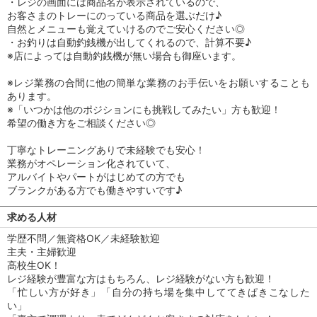
・レジの画面には商品名が表示されているので、
お客さまのトレーにのっている商品を選ぶだけ♪
自然とメニューも覚えていけるのでご安心ください◎
・お釣りは自動釣銭機が出してくれるので、計算不要♪
※店によっては自動釣銭機が無い場合も御座います。
※レジ業務の合間に他の簡単な業務のお手伝いをお願いすることも
あります。
※「いつかは他のポジションにも挑戦してみたい」方も歓迎！
希望の働き方をご相談ください◎
丁寧なトレーニングありで未経験でも安心！
業務がオペレーション化されていて、
アルバイトやパートがはじめての方でも
ブランクがある方でも働きやすいです♪
求める人材
学歴不問／無資格OK／未経験歓迎
主夫・主婦歓迎
高校生OK！
レジ経験が豊富な方はもちろん、レジ経験がない方も歓迎！
「忙しい方が好き」「自分の持ち場を集中しててきぱきこなした
い」