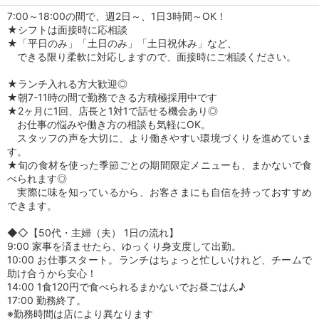
7:00～18:00の間で、週2日～、1日3時間～OK！
★シフトは面接時に応相談
★「平日のみ」「土日のみ」「土日祝休み」など、
できる限り柔軟に対応しますので、面接時にご相談ください。
★ランチ入れる方大歓迎◎
★朝7-11時の間で勤務できる方積極採用中です
★2ヶ月に1回、店長と1対1で話せる機会あり◎
お仕事の悩みや働き方の相談も気軽にOK。
スタッフの声を大切に、より働きやすい環境づくりを進めていま
す。
★旬の食材を使った季節ごとの期間限定メニューも、まかないで食
べられます◎
実際に味を知っているから、お客さまにも自信を持っておすすめ
できます。
◆◇【50代・主婦（夫） 1日の流れ】
9:00 家事を済ませたら、ゆっくり身支度して出勤。
10:00 お仕事スタート。ランチはちょっと忙しいけれど、チームで
助け合うから安心！
14:00 1食120円で食べられるまかないでお昼ごはん♪
17:00 勤務終了。
※勤務時間は店により異なります