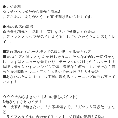
●レジ業務
タッチパネル式だから操作も簡単♪
お客さまの「ありがとう」が直接聞けるのも魅力です。
●洗い場/店内清掃
食洗機を積極的に活用！手荒れを防いで効率よく作業◎
お客さまとスタッフが気持ちよく過ごしていただくために店をキレ
イに。
■家族連れからお一人様まで気軽に楽しめる天ぷら店
■天ぷら店と聞くとなんか難しそう…。そんな心配は一切必要な
し！まずはメニューを覚えたり、テーブルの片付けからスタート！
調理は分かりやすいレシピも完備。海老なら何分、カボチャなら何
分と揚げ時間のマニュアルもあるので未経験でも大丈夫◎
■あなたのために１つ１つ丁寧に教えるトレーニング体制も整って
います！
☆☆☆天ぷらまきのの【3つの推しポイント】
1.働きやすさピカイチ！
★「扶養内で働きたい」「夕飯準備まで」「ガッツリ稼ぎたい」な
ど
ライフスタイルに合わせて働けます！短時間の勤務もOK◎