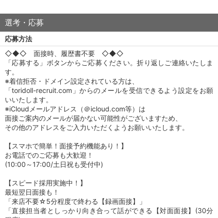
選考・応募
応募方法
◇◆◇ 面接時、履歴書不要 ◇◆◇
「応募する」ボタンからご応募ください。折り返しご連絡いたしま
す。
※着信拒否・ドメイン設定されている方は、
「toridoll-recruit.com」からのメールを受信できるよう設定をお願
いいたします。
※iCloudメールアドレス（＠icloud.com等）は
面接ご案内のメールが届かない可能性がございますため、
その他のアドレスをご入力いただくようお願いいたします。
【スマホで簡単！面接予約機能あり！】
お電話でのご応募も大歓迎！
(10:00～17:00/土日祝も受付中)
【スピード採用実施中！】
最短翌日面接も！
「来店不要☆5分程度で終わる【録画面接】」
「直接担当者としっかり向き合って話ができる【対面面接】(30分