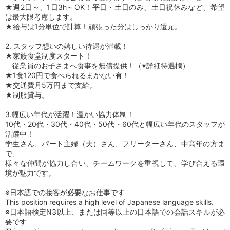
★週2日～、1日3h～OK！平日・土日のみ、土日祝休みなど、希望
は最大限考慮します。
★給与は1分単位で計算！頑張った分はしっかり還元。
2. スタッフ想いの嬉しい待遇が満載！
★家族食堂制度スタート！
従業員のお子さまへ食事を無償提供！（※詳細待遇欄）
★1食120円で食べられるまかない有！
★交通費月5万円まで支給。
★制服貸与。
3.幅広い年代が活躍！温かい協力体制！
10代・20代・30代・40代・50代・60代と幅広い年代のスタッフが
活躍中！
学生さん、パート主婦（夫）さん、フリーターさん、中高年の方ま
で、
様々な仲間が協力し合い、チームワークを重視して、学び合える環
境が魅力です。
※日本語での接客が必要なお仕事です
This position requires a high level of Japanese language skills.
※日本語検定N3以上、または同等以上の日本語での会話スキルが必
要です