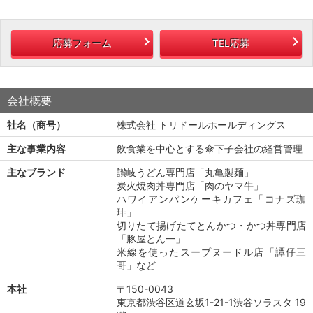
応募フォーム
TEL応募
会社概要
社名（商号）
株式会社 トリドールホールディングス
主な事業内容
飲食業を中心とする傘下子会社の経営管理
主なブランド
讃岐うどん専門店「丸亀製麺」
炭火焼肉丼専門店「肉のヤマ牛」
ハワイアンパンケーキカフェ「コナズ珈
琲」
切りたて揚げたてとんかつ・かつ丼専門店
「豚屋とん一」
米線を使ったスープヌードル店「譚仔三
哥」など
本社
〒150-0043
東京都渋谷区道玄坂1-21-1渋谷ソラスタ 19