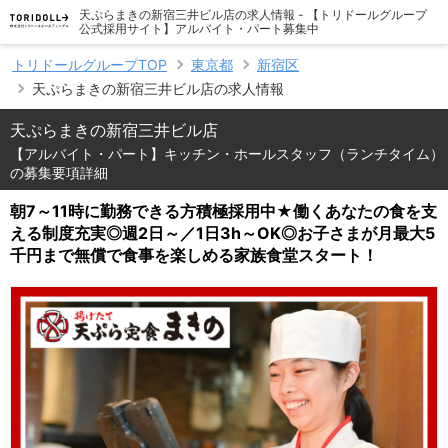
天ぷらまきの新宿三井ビル店の求人情報 - 【トリドールグループ
公式採用サイト】アルバイト・パート募集中
トリドールグループTOP
東京都
新宿区
天ぷらまきの新宿三井ビル店の求人情報
天ぷらまきの新宿三井ビル店
【アルバイト・パート】キッチン・ホールスタッフ（ランチタイム）
の募集要項詳細
朝7～11時に勤務できる方積極採用中★働くあなたの食を支
える制度充実◎週2日～／1日3h～OK◎お子さまが月最大5
千円まで無償で食事を楽しめる家族食堂スタート！