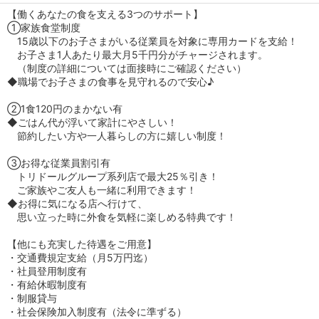
【働くあなたの食を支える3つのサポート】
①家族食堂制度
15歳以下のお子さまがいる従業員を対象に専用カードを支給！
お子さま1人あたり最大月5千円分がチャージされます。
（制度の詳細については面接時にご確認ください）
◆職場でお子さまの食事を見守れるので安心♪
②1食120円のまかない有
◆ごはん代が浮いて家計にやさしい！
節約したい方や一人暮らしの方に嬉しい制度！
③お得な従業員割引有
トリドールグループ系列店で最大25％引き！
ご家族やご友人も一緒に利用できます！
◆お得に気になる店へ行けて、
思い立った時に外食を気軽に楽しめる特典です！
【他にも充実した待遇をご用意】
・交通費規定支給（月5万円迄）
・社員登用制度有
・有給休暇制度有
・制服貸与
・社会保険加入制度有（法令に準ずる）