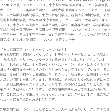
Japan 東京校・新宿キャンパス、東京理科大学 神楽坂キャンパス神楽坂校
舎、マリールイズ美容専門学校、工学院大学 新宿キャンパス、東京モード学
園、東放学園映画専門学校、東京栄養専門学校、新宿調理師専門学校、東京
調理製菓専門学校、宝塚大学 東京新宿キャンパス、早稲田大学 早稲田キャ
ンパス、東京YMCA国際ホテル専門学校、早稲田美容専門学校、早稲田医学
院歯科衛生士専門学校、早稲田大学 西早稲田キャンパス、東京マルチメディ
ア専門学校、日本電子専門学校、東京眼鏡専門学校、グレッグ外語専門学校
新宿校、桜美林大学 新宿キャンパス、東洋美術学校
【東京都新宿区のトリドールグループの魅力】
東京都新宿区、高層ビルが立ち並び、世界中から人々が集まるこの活気あふ
れる地域で、トリドールグループは丸亀製麺を含む5店舗を展開していま
す。これらの店舗は、地元住民やビジネスパーソン、新宿区に近接する早稲
田大学や東京女子医科大学の学生たちからも高い支持を受けています。各店
舗は、新宿区の都会的な雰囲気に溶け込みつつ、訪れる人々に美味しい食事
と潤いの時間を提供しています。各店舗は、新宿駅や西新宿駅の周辺に位置
し、新宿区内外からのアクセスが良好です。都心部に位置しているため、駐
車スペースは限られていますが、公共交通機関を利用しての来店が便利で
す。これにより、学生たちはもちろん、ショッピングやビジネス、観光で訪
れる人々にも気軽に利用されています。
丸亀製麺では、つるりとした喉ごしのうどんや天ぷらが、リーズナブルな価