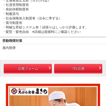
・交通費規定支給（月5万円迄）
・社員登用制度有
・有給休暇制度有
・制服貸与
・社会保険加入制度有（法令に準ずる）
・賞与制度有
・明確な昇給システム有！頑張りはしっかり評価します。
・髪型・髪色自由 ※詳細は面接時にご確認ください
受動喫煙対策
屋内禁煙
応募フォーム
TEL応募