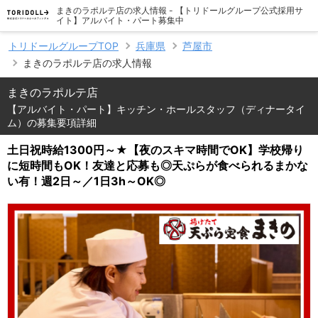
まきのラポルテ店の求人情報 - 【トリドールグループ公式採用サ
イト】アルバイト・パート募集中
トリドールグループTOP
兵庫県
芦屋市
まきのラポルテ店の求人情報
まきのラポルテ店
【アルバイト・パート】キッチン・ホールスタッフ（ディナータイ
ム）の募集要項詳細
土日祝時給1300円～★【夜のスキマ時間でOK】学校帰り
に短時間もOK！友達と応募も◎天ぷらが食べられるまかな
い有！週2日～／1日3h～OK◎