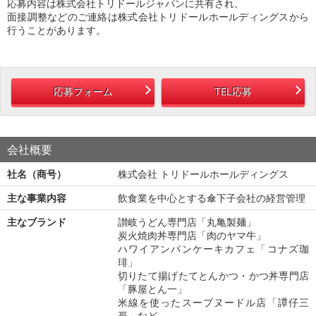
応募内容は株式会社トリドールジャパンに共有され、
面接調整などのご連絡は株式会社トリドールホールディングスから
行うことがあります。
応募フォーム
TEL応募
会社概要
社名（商号）
株式会社 トリドールホールディングス
主な事業内容
飲食業を中心とする傘下子会社の経営管理
主なブランド
讃岐うどん専門店「丸亀製麺」
炭火焼肉丼専門店「肉のヤマ牛」
ハワイアンパンケーキカフェ「コナズ珈
琲」
切りたて揚げたてとんかつ・かつ丼専門店
「豚屋とん一」
米線を使ったスープヌードル店「譚仔三
哥」など