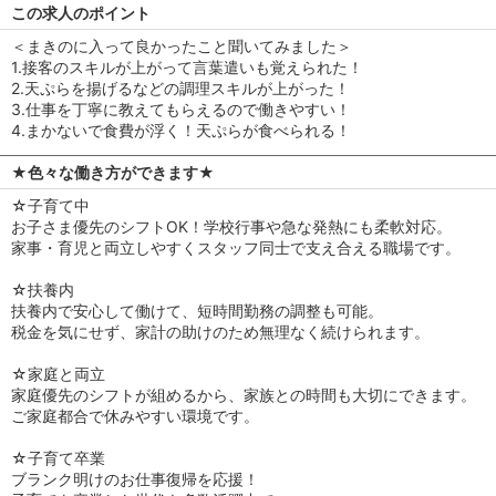
この求人のポイント
＜まきのに入って良かったこと聞いてみました＞
1.接客のスキルが上がって言葉遣いも覚えられた！
2.天ぷらを揚げるなどの調理スキルが上がった！
3.仕事を丁寧に教えてもらえるので働きやすい！
4.まかないで食費が浮く！天ぷらが食べられる！
★色々な働き方ができます★
☆子育て中
お子さま優先のシフトOK！学校行事や急な発熱にも柔軟対応。
家事・育児と両立しやすくスタッフ同士で支え合える職場です。
☆扶養内
扶養内で安心して働けて、短時間勤務の調整も可能。
税金を気にせず、家計の助けのため無理なく続けられます。
☆家庭と両立
家庭優先のシフトが組めるから、家族との時間も大切にできます。
ご家庭都合で休みやすい環境です。
☆子育て卒業
ブランク明けのお仕事復帰を応援！