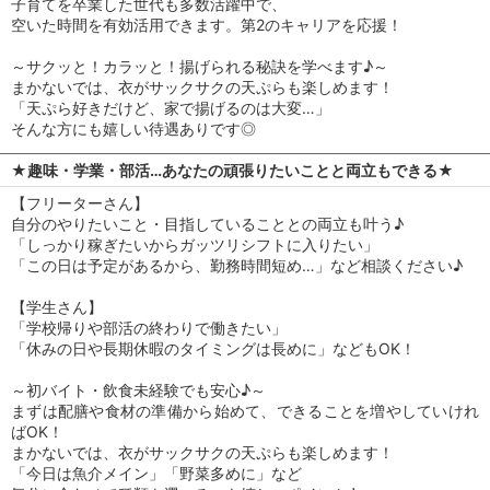
子育てを卒業した世代も多数活躍中で、
空いた時間を有効活用できます。第2のキャリアを応援！
～サクッと！カラッと！揚げられる秘訣を学べます♪～
まかないでは、衣がサックサクの天ぷらも楽しめます！
「天ぷら好きだけど、家で揚げるのは大変…」
そんな方にも嬉しい待遇ありです◎
★趣味・学業・部活…あなたの頑張りたいことと両立もできる★
【フリーターさん】
自分のやりたいこと・目指していることとの両立も叶う♪
「しっかり稼ぎたいからガッツリシフトに入りたい」
「この日は予定があるから、勤務時間短め…」など相談ください♪
【学生さん】
「学校帰りや部活の終わりで働きたい」
「休みの日や長期休暇のタイミングは長めに」などもOK！
～初バイト・飲食未経験でも安心♪～
まずは配膳や食材の準備から始めて、できることを増やしていけれ
ばOK！
まかないでは、衣がサックサクの天ぷらも楽しめます！
「今日は魚介メイン」「野菜多めに」など