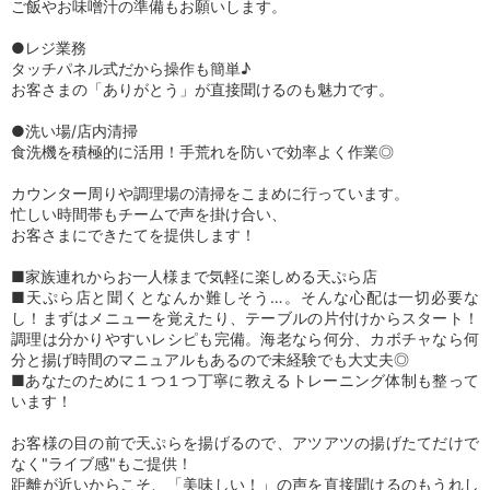
ご飯やお味噌汁の準備もお願いします。
●レジ業務
タッチパネル式だから操作も簡単♪
お客さまの「ありがとう」が直接聞けるのも魅力です。
●洗い場/店内清掃
食洗機を積極的に活用！手荒れを防いで効率よく作業◎
カウンター周りや調理場の清掃をこまめに行っています。
忙しい時間帯もチームで声を掛け合い、
お客さまにできたてを提供します！
■家族連れからお一人様まで気軽に楽しめる天ぷら店
■天ぷら店と聞くとなんか難しそう…。そんな心配は一切必要な
し！まずはメニューを覚えたり、テーブルの片付けからスタート！
調理は分かりやすいレシピも完備。海老なら何分、カボチャなら何
分と揚げ時間のマニュアルもあるので未経験でも大丈夫◎
■あなたのために１つ１つ丁寧に教えるトレーニング体制も整って
います！
お客様の目の前で天ぷらを揚げるので、アツアツの揚げたてだけで
なく"ライブ感"もご提供！
距離が近いからこそ、「美味しい！」の声を直接聞けるのもうれし