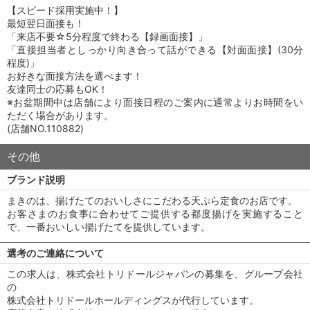
【スピード採用実施中！】
最短翌日面接も！
「来店不要☆5分程度で終わる【録画面接】」
「直接担当者としっかり向き合って話ができる【対面面接】(30分
程度)」
お好きな面接方法を選べます！
友達同士の応募もOK！
※お盆期間中は店舗により面接日程のご案内に通常よりお時間をい
ただく場合があります。
(店舗NO.110882)
その他
ブランド説明
まきのは、揚げたてのおいしさにこだわる天ぷら定食のお店です。
お客さまのお食事に合わせてご提供する都度揚げを実施すること
で、一番おいしい揚げたてを提供しています。
選考のご連絡について
この求人は、株式会社トリドールジャパンの募集を、グループ会社
の
株式会社トリドールホールディングスが代行しています。