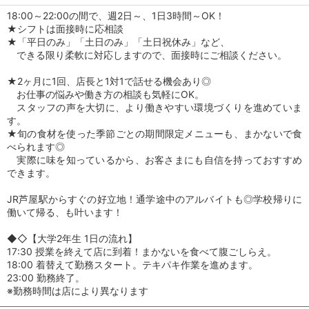
18:00～22:00の間で、週2日～、1日3時間～OK！
★シフトは面接時に応相談
★「平日のみ」「土日のみ」「土日祝休み」など、
できる限り柔軟に対応しますので、面接時にご相談ください。
★2ヶ月に1回、店長と1対1で話せる機会あり◎
お仕事の悩みや働き方の相談も気軽にOK。
スタッフの声を大切に、より働きやすい環境づくりを進めていま
す。
★旬の食材を使った季節ごとの期間限定メニューも、まかないで食
べられます◎
実際に味を知っているから、お客さまにも自信を持っておすすめ
できます。
JR芦屋駅からすぐの好立地！通学途中のアルバイトも◎学校帰りに
働いて帰る、も叶います！
◆◇【大学2年生 1日の流れ】
17:30 授業を終えて店に到着！まかないを食べて腹ごしらえ。
18:00 着替えて勤務スタート。テキパキ作業を進めます。
23:00 勤務終了。
※勤務時間は店により異なります