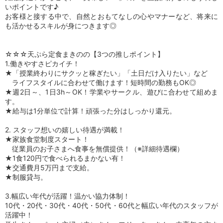
いポイントです♪
お客様と接する中で、自然とおもてなしの心やマナーなど、将来に
も活かせるスキルが身につきます◎
☆☆☆天ぷら定食まきのの【3つの推しポイント】
1.働きやすさピカイチ！
★「授業終わりにサクッと稼ぎたい」「土日だけ入りたい」など
ライフスタイルに合わせて働けます！短時間の勤務もOK◎
★週2日～、1日3h～OK！学業やサークル、遊びに合わせて組めま
す。
★給与は1分単位で計算！頑張った分はしっかり還元。
2. スタッフ想いの嬉しい待遇が満載！
★家族食堂制度スタート！
従業員のお子さまへ食事を無償提供！（※詳細待遇欄）
★1食120円で食べられるまかない有！
★交通費月5万円まで支給。
★制服貸与。
3.幅広い年代が活躍！温かい協力体制！
10代・20代・30代・40代・50代・60代と幅広い年代のスタッフが
活躍中！