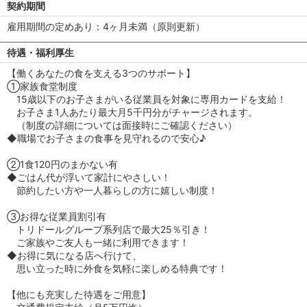
契約期間
雇用期間の定めあり：4ヶ月未満（原則更新）
待遇・福利厚生
【働くあなたの食を支える3つのサポート】
①家族食堂制度
15歳以下のお子さまがいる従業員を対象に専用カードを支給！
お子さま1人あたり最大月5千円分がチャージされます。
（制度の詳細については面接時にご確認ください）
◆職場でお子さまの食事を見守れるので安心♪
②1食120円のまかない有
◆ごはん代が浮いて家計にやさしい！
節約したい方や一人暮らしの方に嬉しい制度！
③お得な従業員割引有
トリドールグループ系列店で最大25％引き！
ご家族やご友人も一緒に利用できます！
◆お得に気になる店へ行けて、
思い立った時に外食を気軽に楽しめる特典です！
【他にも充実した待遇をご用意】