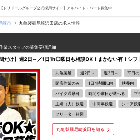
- 【トリドールグループ公式採用サイト】アルバイト・パート募集中
尼崎市
丸亀製麺尼崎浜田店の求人情報
作業スタッフの募集要項詳細
間だけ】週2日～／1日1h◎曜日も相談OK！まかない有！シフ
丸亀製麺
週2日～
週3日～
平日の
閉店作業のみ
1日4時間以内
扶養内
バイク通勤可
時間や曜日が選べる
ブ
主婦（夫）歓迎
中高年歓迎
シニア歓
フリーター歓迎
丸亀製麺尼崎浜田を知る