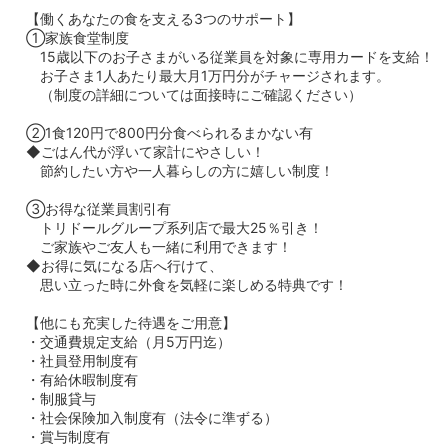
【働くあなたの食を支える3つのサポート】
①家族食堂制度
15歳以下のお子さまがいる従業員を対象に専用カードを支給！
お子さま1人あたり最大月1万円分がチャージされます。
（制度の詳細については面接時にご確認ください）
②1食120円で800円分食べられるまかない有
◆ごはん代が浮いて家計にやさしい！
節約したい方や一人暮らしの方に嬉しい制度！
③お得な従業員割引有
トリドールグループ系列店で最大25％引き！
ご家族やご友人も一緒に利用できます！
◆お得に気になる店へ行けて、
思い立った時に外食を気軽に楽しめる特典です！
【他にも充実した待遇をご用意】
・交通費規定支給（月5万円迄）
・社員登用制度有
・有給休暇制度有
・制服貸与
・社会保険加入制度有（法令に準ずる）
・賞与制度有