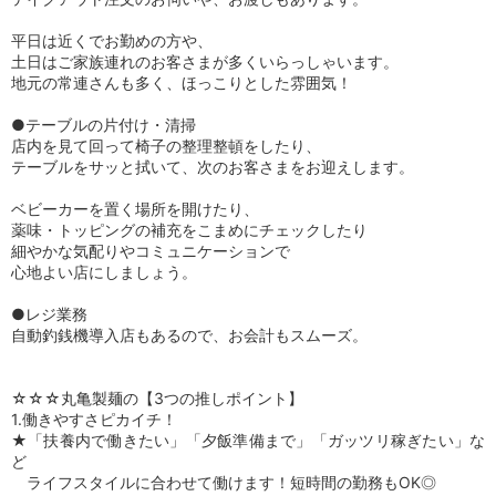
平日は近くでお勤めの方や、
土日はご家族連れのお客さまが多くいらっしゃいます。
地元の常連さんも多く、ほっこりとした雰囲気！
●テーブルの片付け・清掃
店内を見て回って椅子の整理整頓をしたり、
テーブルをサッと拭いて、次のお客さまをお迎えします。
ベビーカーを置く場所を開けたり、
薬味・トッピングの補充をこまめにチェックしたり
細やかな気配りやコミュニケーションで
心地よい店にしましょう。
●レジ業務
自動釣銭機導入店もあるので、お会計もスムーズ。
☆☆☆丸亀製麺の【3つの推しポイント】
1.働きやすさピカイチ！
★「扶養内で働きたい」「夕飯準備まで」「ガッツリ稼ぎたい」な
ど
ライフスタイルに合わせて働けます！短時間の勤務もOK◎